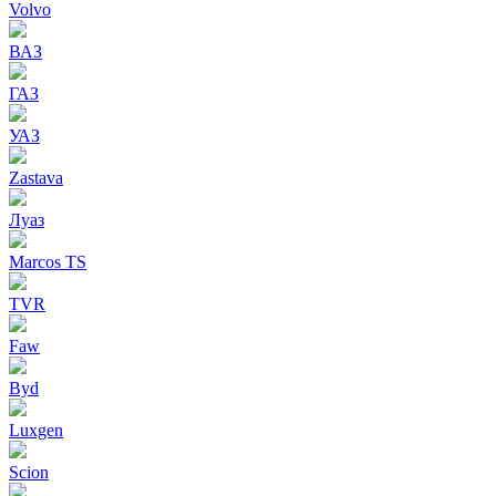
Volvo
ВАЗ
ГАЗ
УАЗ
Zastava
Луаз
Marcos TS
TVR
Faw
Byd
Luxgen
Scion