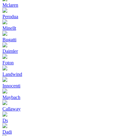
Mclaren
Perodua
Minellt
Bugatti
Daimler
Foton
Landwind
Innocenti
Maybach
Callaway
Ds
Dadi