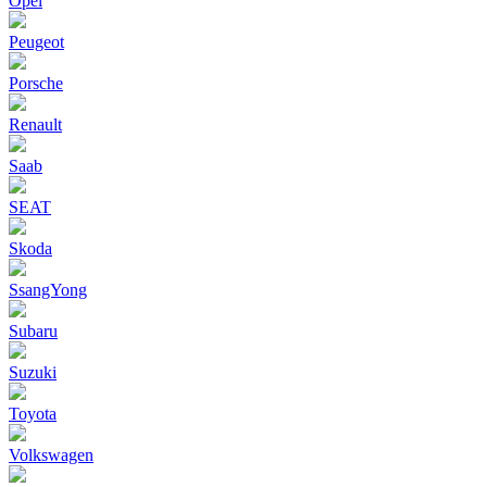
Opel
Peugeot
Porsche
Renault
Saab
SEAT
Skoda
SsangYong
Subaru
Suzuki
Toyota
Volkswagen