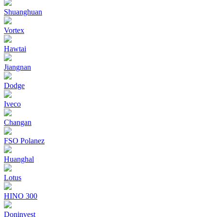
Shuanghuan
Vortex
Hawtai
Jiangnan
Dodge
Iveco
Changan
FSO Polanez
Huanghal
Lotus
HINO 300
Doninvest