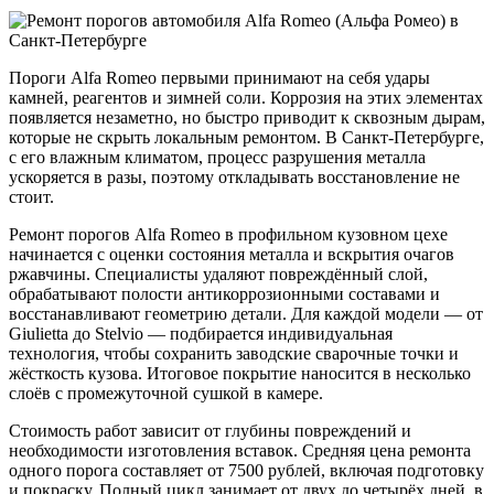
Пороги Alfa Romeo первыми принимают на себя удары
камней, реагентов и зимней соли. Коррозия на этих элементах
появляется незаметно, но быстро приводит к сквозным дырам,
которые не скрыть локальным ремонтом. В Санкт-Петербурге,
с его влажным климатом, процесс разрушения металла
ускоряется в разы, поэтому откладывать восстановление не
стоит.
Ремонт порогов Alfa Romeo в профильном кузовном цехе
начинается с оценки состояния металла и вскрытия очагов
ржавчины. Специалисты удаляют повреждённый слой,
обрабатывают полости антикоррозионными составами и
восстанавливают геометрию детали. Для каждой модели — от
Giulietta до Stelvio — подбирается индивидуальная
технология, чтобы сохранить заводские сварочные точки и
жёсткость кузова. Итоговое покрытие наносится в несколько
слоёв с промежуточной сушкой в камере.
Стоимость работ зависит от глубины повреждений и
необходимости изготовления вставок. Средняя цена ремонта
одного порога составляет от 7500 рублей, включая подготовку
и покраску. Полный цикл занимает от двух до четырёх дней, в