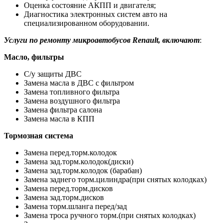
Оценка состояние АКПП и двигателя;
Диагностика электронных систем авто на
специализированном оборудовании.
Услуги по ремонту микроавтобусов Renault, включают
:
Масло, фильтры
С/у защиты ДВС
Замена масла в ДВС с фильтром
Замена топливного фильтра
Замена воздушного фильтра
Замена фильтра салона
Замена масла в КПП
Тормозная система
Замена перед.торм.колодок
Замена зад.торм.колодок(диски)
Замена зад.торм.колодок (барабан)
Замена заднего торм.цилиндра(при снятых колодках)
Замена перед.торм.дисков
Замена зад.торм.дисков
Замена торм.шланга перед/зад
Замена троса ручного торм.(при снятых колодках)