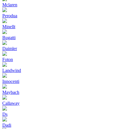
Mclaren
Perodua
Minellt
Bugatti
Daimler
Foton
Landwind
Innocenti
Maybach
Callaway
Ds
Dadi