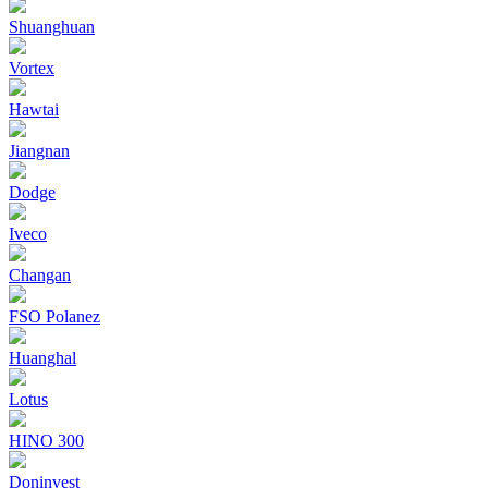
Shuanghuan
Vortex
Hawtai
Jiangnan
Dodge
Iveco
Changan
FSO Polanez
Huanghal
Lotus
HINO 300
Doninvest