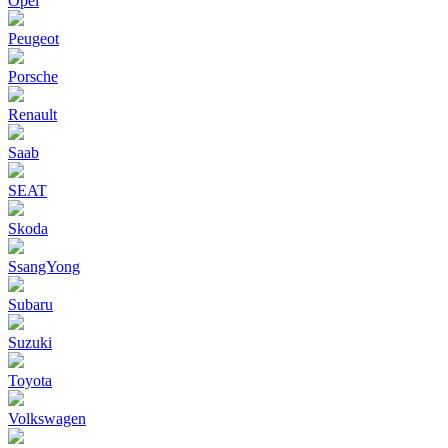
Opel
Peugeot
Porsche
Renault
Saab
SEAT
Skoda
SsangYong
Subaru
Suzuki
Toyota
Volkswagen