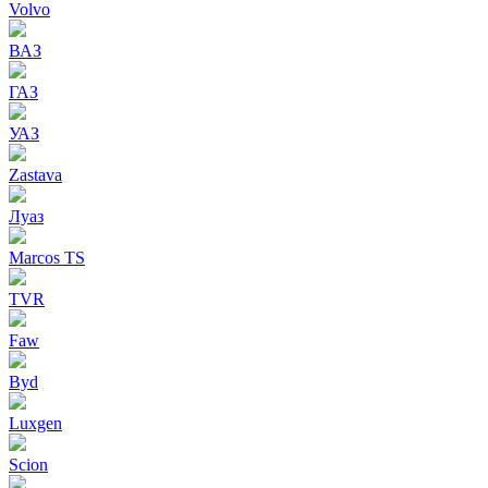
Volvo
ВАЗ
ГАЗ
УАЗ
Zastava
Луаз
Marcos TS
TVR
Faw
Byd
Luxgen
Scion