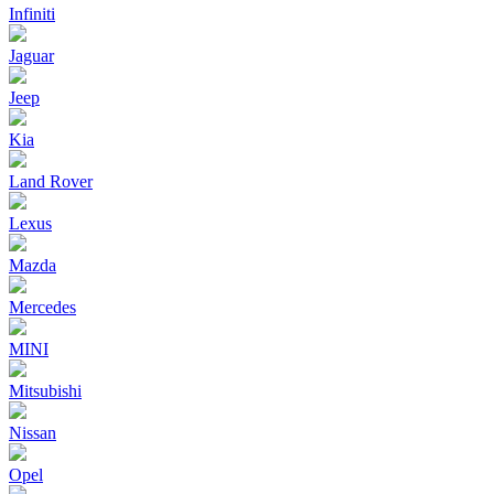
Infiniti
Jaguar
Jeep
Kia
Land Rover
Lexus
Mazda
Mercedes
MINI
Mitsubishi
Nissan
Opel