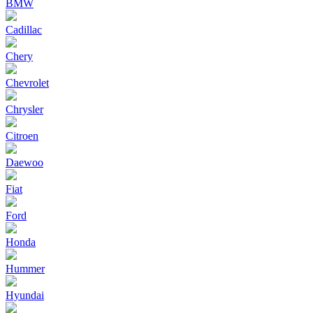
BMW
Cadillac
Chery
Chevrolet
Chrysler
Citroen
Daewoo
Fiat
Ford
Honda
Hummer
Hyundai