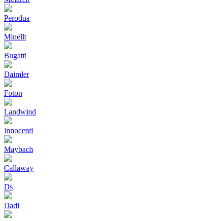
Perodua
Minellt
Bugatti
Daimler
Foton
Landwind
Innocenti
Maybach
Callaway
Ds
Dadi