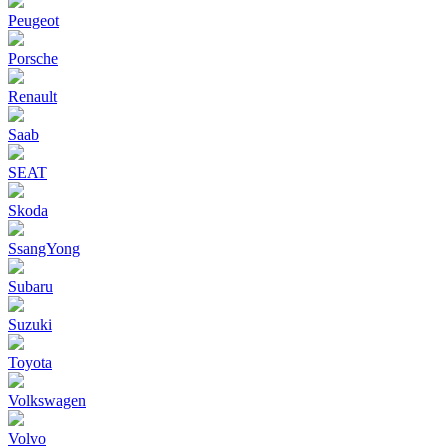
Peugeot
Porsche
Renault
Saab
SEAT
Skoda
SsangYong
Subaru
Suzuki
Toyota
Volkswagen
Volvo