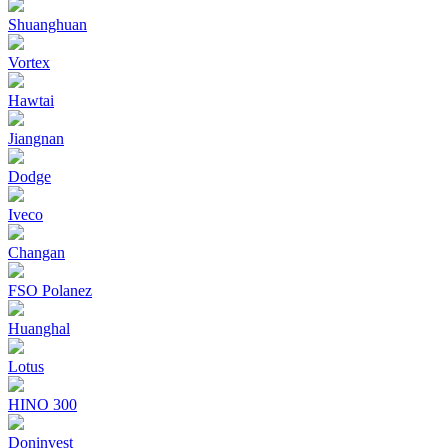
Shuanghuan
Vortex
Hawtai
Jiangnan
Dodge
Iveco
Changan
FSO Polanez
Huanghal
Lotus
HINO 300
Doninvest