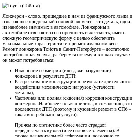
Лонжерон - слово, пришедшее к нам из французского языка и
означающее продольный силовой элемент – это деталь, одна
из наиболее значимых в автомобиле. Лонжероны в
автомобиле отвечают за его прочность и жесткость, имеют
сложную геометрическую форму с целью обеспечить
максимальные характеристики при минимальном весе.
Ремонт лонжерона Тойота в Санкт-Петербурге – достаточно
востребованная услуга, разберемся почему и в каких случаях
он может потребоваться:
Изменение геометрии (или даже разрушение)
лонжерона в результате ДТП;
Растрескивание конструкции в результате длительного
воздействия механических нагрузок (усталости
металла);
Частичная или полная (сквозная) коррозия конструкции
лонжерона.Наиболее частая причина, к сожалению, это
последствия ДТП (поэтому и кузовной ремонт в СПб –
такая востребованная услуга).
Причем по статистике более часто страдает
передняя часть кузова (и ее силовые элементы). В
случае незначительной деформации, возможно ее