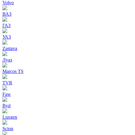
Volvo
ВАЗ
ГАЗ
УАЗ
Zastava
Луаз
Marcos TS
TVR
Faw
Byd
Luxgen
Scion