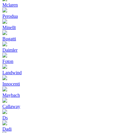
Mclaren
Perodua
Minellt
Bugatti
Daimler
Foton
Landwind
Innocenti
Maybach
Callaway
Ds
Dadi