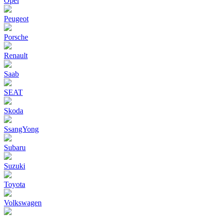
Opel
Peugeot
Porsche
Renault
Saab
SEAT
Skoda
SsangYong
Subaru
Suzuki
Toyota
Volkswagen