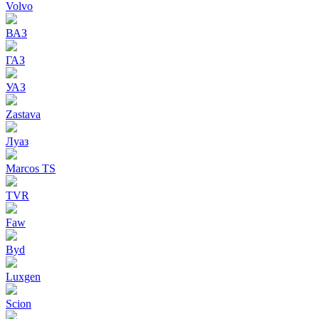
Volvo
ВАЗ
ГАЗ
УАЗ
Zastava
Луаз
Marcos TS
TVR
Faw
Byd
Luxgen
Scion