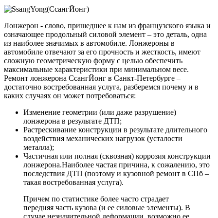
Лонжерон - слово, пришедшее к нам из французского языка и
означающее продольный силовой элемент – это деталь, одна
из наиболее значимых в автомобиле. Лонжероны в
автомобиле отвечают за его прочность и жесткость, имеют
сложную геометрическую форму с целью обеспечить
максимальные характеристики при минимальном весе.
Ремонт лонжерона СсангЙонг в Санкт-Петербурге –
достаточно востребованная услуга, разберемся почему и в
каких случаях он может потребоваться:
Изменение геометрии (или даже разрушение)
лонжерона в результате ДТП;
Растрескивание конструкции в результате длительного
воздействия механических нагрузок (усталости
металла);
Частичная или полная (сквозная) коррозия конструкции
лонжерона.Наиболее частая причина, к сожалению, это
последствия ДТП (поэтому и кузовной ремонт в СПб –
такая востребованная услуга).
Причем по статистике более часто страдает
передняя часть кузова (и ее силовые элементы). В
случае незначительной деформации, возможно ее