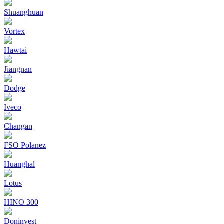
Shuanghuan
Vortex
Hawtai
Jiangnan
Dodge
Iveco
Changan
FSO Polanez
Huanghal
Lotus
HINO 300
Doninvest