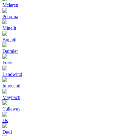
Mclaren
Perodua
Minellt
Bugatti
Daimler
Foton
Landwind
Innocenti
Maybach
Callaway
Ds
Dadi