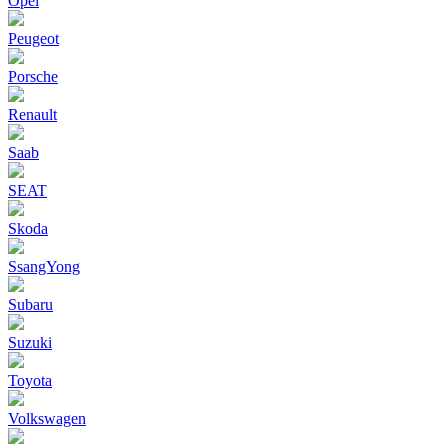
Opel
Peugeot
Porsche
Renault
Saab
SEAT
Skoda
SsangYong
Subaru
Suzuki
Toyota
Volkswagen