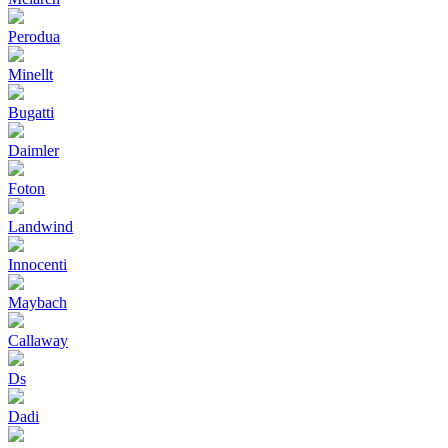
Perodua
Minellt
Bugatti
Daimler
Foton
Landwind
Innocenti
Maybach
Callaway
Ds
Dadi