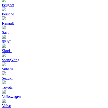
Peugeot
Porsche
Renault
Saab
SEAT
Skoda
SsangYong
Subaru
Suzuki
Toyota
Volkswagen
Volvo