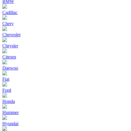
BMW
Cadillac
Chery
Chevrolet
Chrysler
Citroen
Daewoo
Fiat
Ford
Honda
Hummer
Hyundai