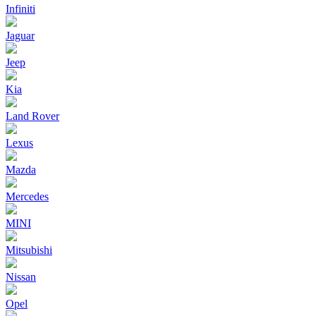
Infiniti
Jaguar
Jeep
Kia
Land Rover
Lexus
Mazda
Mercedes
MINI
Mitsubishi
Nissan
Opel