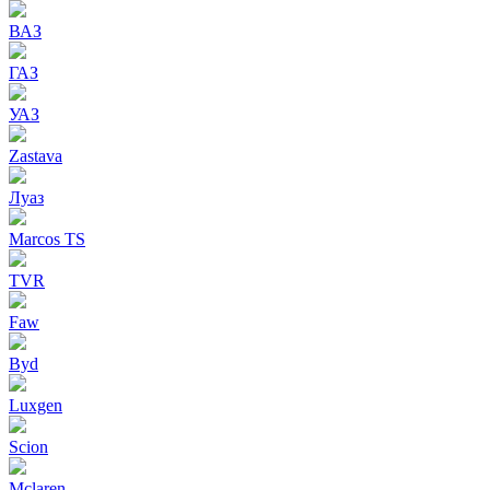
ВАЗ
ГАЗ
УАЗ
Zastava
Луаз
Marcos TS
TVR
Faw
Byd
Luxgen
Scion
Mclaren