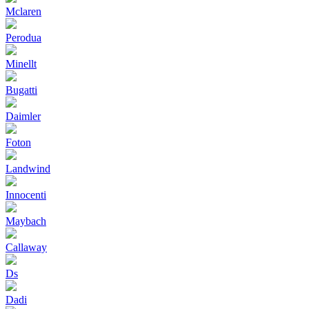
Mclaren
Perodua
Minellt
Bugatti
Daimler
Foton
Landwind
Innocenti
Maybach
Callaway
Ds
Dadi