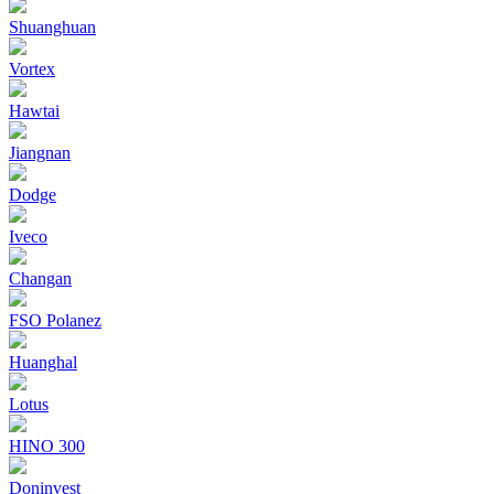
Shuanghuan
Vortex
Hawtai
Jiangnan
Dodge
Iveco
Changan
FSO Polanez
Huanghal
Lotus
HINO 300
Doninvest