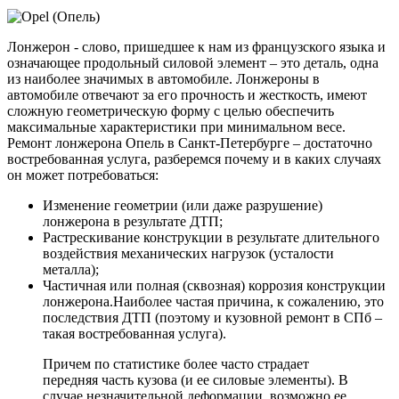
Лонжерон - слово, пришедшее к нам из французского языка и
означающее продольный силовой элемент – это деталь, одна
из наиболее значимых в автомобиле. Лонжероны в
автомобиле отвечают за его прочность и жесткость, имеют
сложную геометрическую форму с целью обеспечить
максимальные характеристики при минимальном весе.
Ремонт лонжерона Опель в Санкт-Петербурге – достаточно
востребованная услуга, разберемся почему и в каких случаях
он может потребоваться:
Изменение геометрии (или даже разрушение)
лонжерона в результате ДТП;
Растрескивание конструкции в результате длительного
воздействия механических нагрузок (усталости
металла);
Частичная или полная (сквозная) коррозия конструкции
лонжерона.Наиболее частая причина, к сожалению, это
последствия ДТП (поэтому и кузовной ремонт в СПб –
такая востребованная услуга).
Причем по статистике более часто страдает
передняя часть кузова (и ее силовые элементы). В
случае незначительной деформации, возможно ее