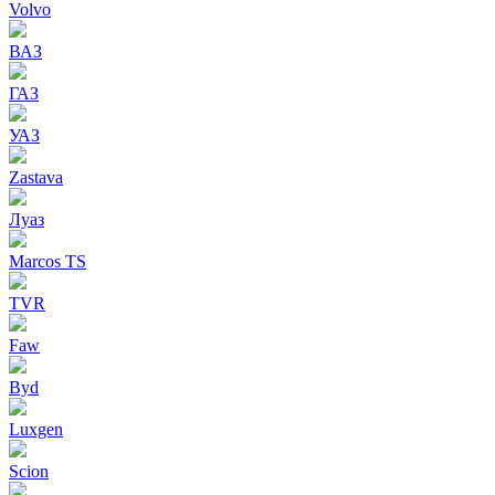
Volvo
ВАЗ
ГАЗ
УАЗ
Zastava
Луаз
Marcos TS
TVR
Faw
Byd
Luxgen
Scion