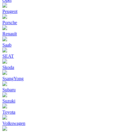
Opel
Peugeot
Porsche
Renault
Saab
SEAT
Skoda
SsangYong
Subaru
Suzuki
Toyota
Volkswagen