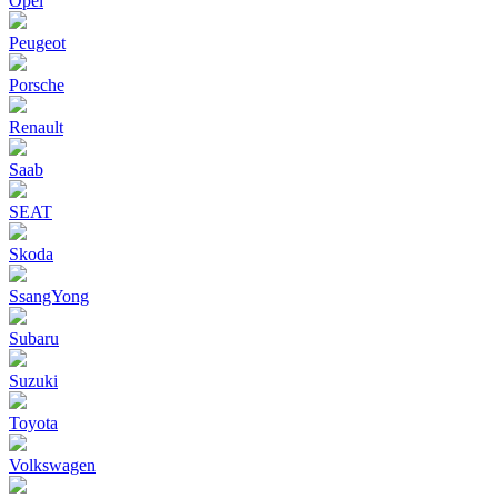
Opel
Peugeot
Porsche
Renault
Saab
SEAT
Skoda
SsangYong
Subaru
Suzuki
Toyota
Volkswagen