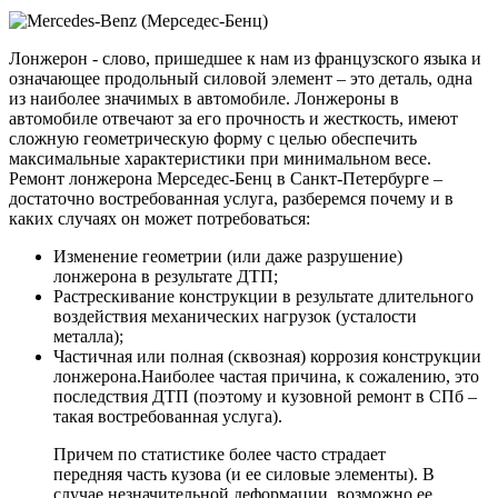
Лонжерон - слово, пришедшее к нам из французского языка и
означающее продольный силовой элемент – это деталь, одна
из наиболее значимых в автомобиле. Лонжероны в
автомобиле отвечают за его прочность и жесткость, имеют
сложную геометрическую форму с целью обеспечить
максимальные характеристики при минимальном весе.
Ремонт лонжерона Мерседес-Бенц в Санкт-Петербурге –
достаточно востребованная услуга, разберемся почему и в
каких случаях он может потребоваться:
Изменение геометрии (или даже разрушение)
лонжерона в результате ДТП;
Растрескивание конструкции в результате длительного
воздействия механических нагрузок (усталости
металла);
Частичная или полная (сквозная) коррозия конструкции
лонжерона.Наиболее частая причина, к сожалению, это
последствия ДТП (поэтому и кузовной ремонт в СПб –
такая востребованная услуга).
Причем по статистике более часто страдает
передняя часть кузова (и ее силовые элементы). В
случае незначительной деформации, возможно ее