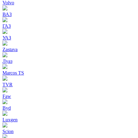
Volvo
ВАЗ
ГАЗ
УАЗ
Zastava
Луаз
Marcos TS
TVR
Faw
Byd
Luxgen
Scion