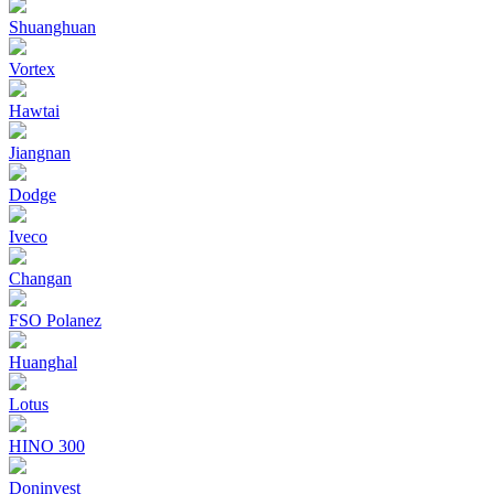
Shuanghuan
Vortex
Hawtai
Jiangnan
Dodge
Iveco
Changan
FSO Polanez
Huanghal
Lotus
HINO 300
Doninvest