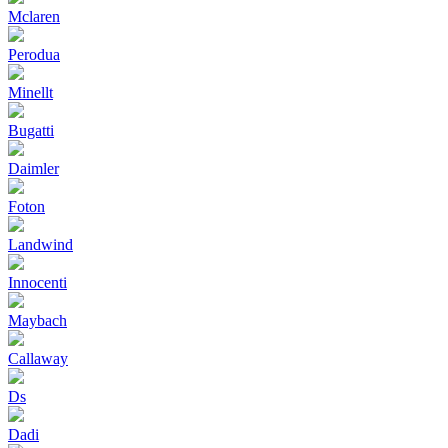
Mclaren
Perodua
Minellt
Bugatti
Daimler
Foton
Landwind
Innocenti
Maybach
Callaway
Ds
Dadi