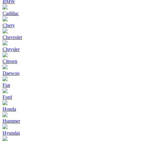
BMW
Cadillac
Chery
Chevrolet
Chrysler
Citroen
Daewoo
Fiat
Ford
Honda
Hummer
Hyundai