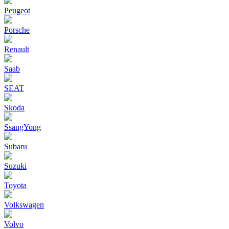
Peugeot
Porsche
Renault
Saab
SEAT
Skoda
SsangYong
Subaru
Suzuki
Toyota
Volkswagen
Volvo