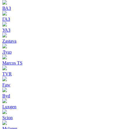
ВАЗ
ГАЗ
УАЗ
Zastava
Луаз
Marcos TS
TVR
Faw
Byd
Luxgen
Scion
Mclaren