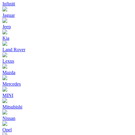
Infiniti
Jaguar
Jeep
Kia
Land Rover
Lexus
Mazda
Mercedes
MINI
Mitsubishi
Nissan
Opel