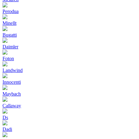
Perodua
Minellt
Bugatti
Daimler
Foton
Landwind
Innocenti
Maybach
Callaway
Ds
Dadi