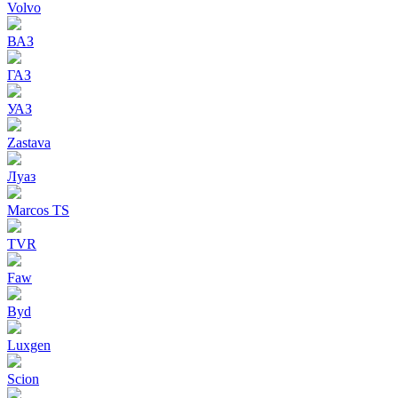
Volvo
ВАЗ
ГАЗ
УАЗ
Zastava
Луаз
Marcos TS
TVR
Faw
Byd
Luxgen
Scion