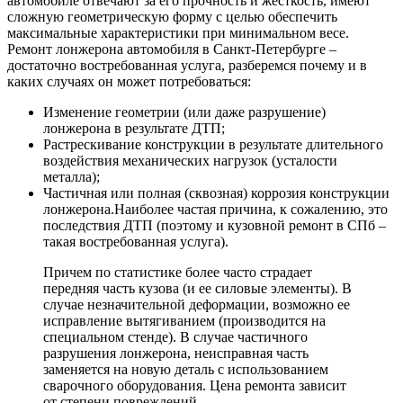
автомобиле отвечают за его прочность и жесткость, имеют
сложную геометрическую форму с целью обеспечить
максимальные характеристики при минимальном весе.
Ремонт лонжерона автомобиля в Санкт-Петербурге –
достаточно востребованная услуга, разберемся почему и в
каких случаях он может потребоваться:
Изменение геометрии (или даже разрушение)
лонжерона в результате ДТП;
Растрескивание конструкции в результате длительного
воздействия механических нагрузок (усталости
металла);
Частичная или полная (сквозная) коррозия конструкции
лонжерона.Наиболее частая причина, к сожалению, это
последствия ДТП (поэтому и кузовной ремонт в СПб –
такая востребованная услуга).
Причем по статистике более часто страдает
передняя часть кузова (и ее силовые элементы). В
случае незначительной деформации, возможно ее
исправление вытягиванием (производится на
специальном стенде). В случае частичного
разрушения лонжерона, неисправная часть
заменяется на новую деталь с использованием
сварочного оборудования. Цена ремонта зависит
от степени повреждений.