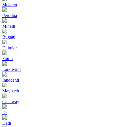
Mclaren
Perodua
Minellt
Bugatti
Daimler
Foton
Landwind
Innocenti
Maybach
Callaway
Ds
Dadi