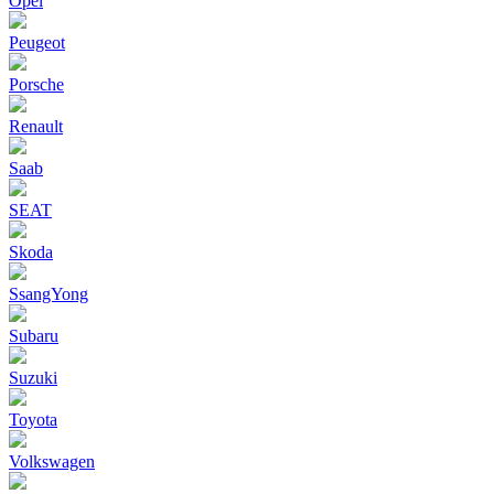
Opel
Peugeot
Porsche
Renault
Saab
SEAT
Skoda
SsangYong
Subaru
Suzuki
Toyota
Volkswagen