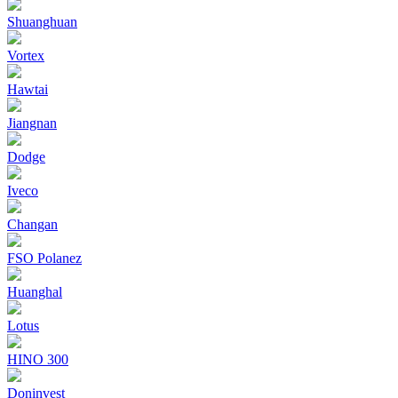
Shuanghuan
Vortex
Hawtai
Jiangnan
Dodge
Iveco
Changan
FSO Polanez
Huanghal
Lotus
HINO 300
Doninvest