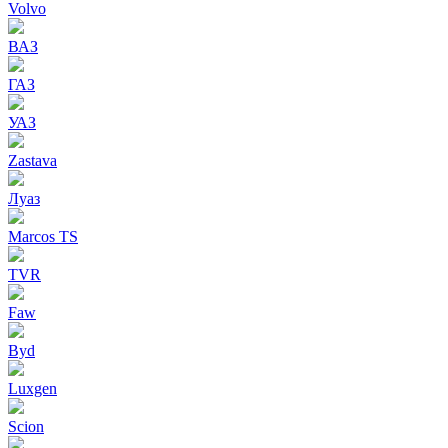
Volvo
ВАЗ
ГАЗ
УАЗ
Zastava
Луаз
Marcos TS
TVR
Faw
Byd
Luxgen
Scion