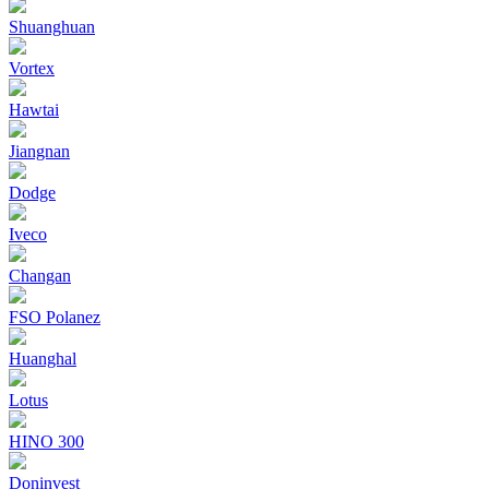
Shuanghuan
Vortex
Hawtai
Jiangnan
Dodge
Iveco
Changan
FSO Polanez
Huanghal
Lotus
HINO 300
Doninvest