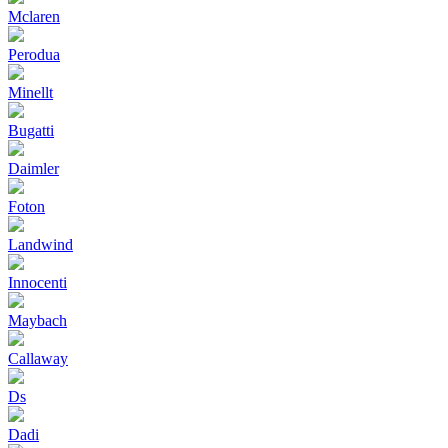
Mclaren
Perodua
Minellt
Bugatti
Daimler
Foton
Landwind
Innocenti
Maybach
Callaway
Ds
Dadi