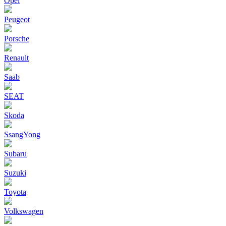
Opel
Peugeot
Porsche
Renault
Saab
SEAT
Skoda
SsangYong
Subaru
Suzuki
Toyota
Volkswagen