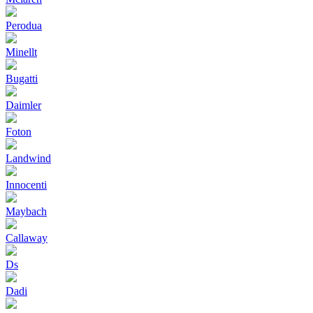
Perodua
Minellt
Bugatti
Daimler
Foton
Landwind
Innocenti
Maybach
Callaway
Ds
Dadi