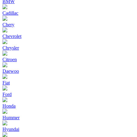
BMW
Cadillac
Chery
Chevrolet
Chrysler
Citroen
Daewoo
Fiat
Ford
Honda
Hummer
Hyundai