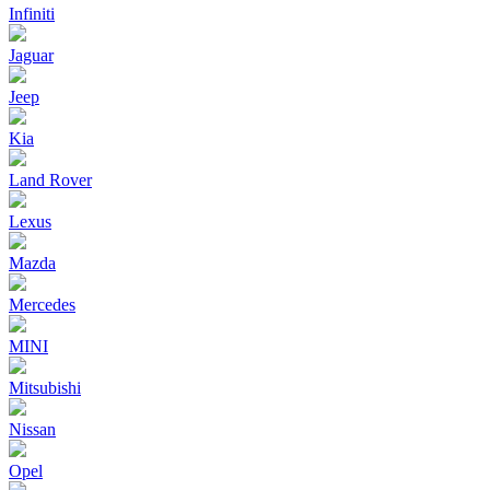
Infiniti
Jaguar
Jeep
Kia
Land Rover
Lexus
Mazda
Mercedes
MINI
Mitsubishi
Nissan
Opel