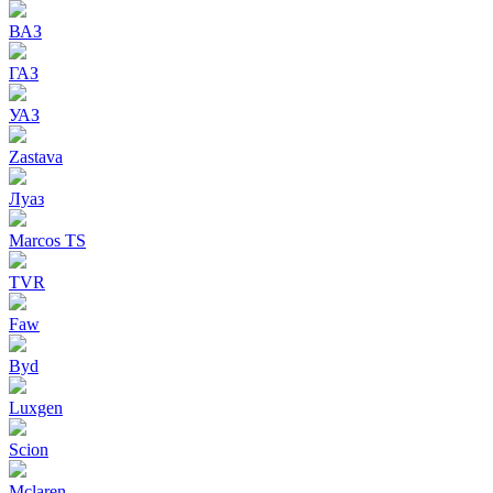
ВАЗ
ГАЗ
УАЗ
Zastava
Луаз
Marcos TS
TVR
Faw
Byd
Luxgen
Scion
Mclaren