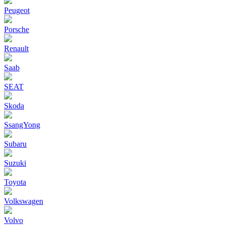
Peugeot
Porsche
Renault
Saab
SEAT
Skoda
SsangYong
Subaru
Suzuki
Toyota
Volkswagen
Volvo