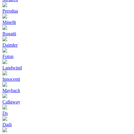
Perodua
Minellt
Bugatti
Daimler
Foton
Landwind
Innocenti
Maybach
Callaway
Ds
Dadi