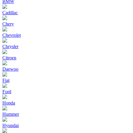
BMW
Cadillac
Chery
Chevrolet
Chrysler
Citroen
Daewoo
Fiat
Ford
Honda
Hummer
Hyundai