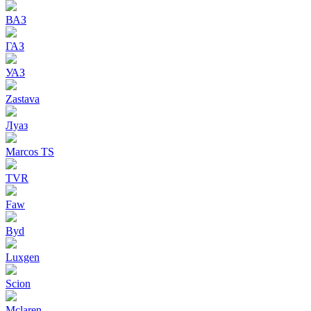
ВАЗ
ГАЗ
УАЗ
Zastava
Луаз
Marcos TS
TVR
Faw
Byd
Luxgen
Scion
Mclaren