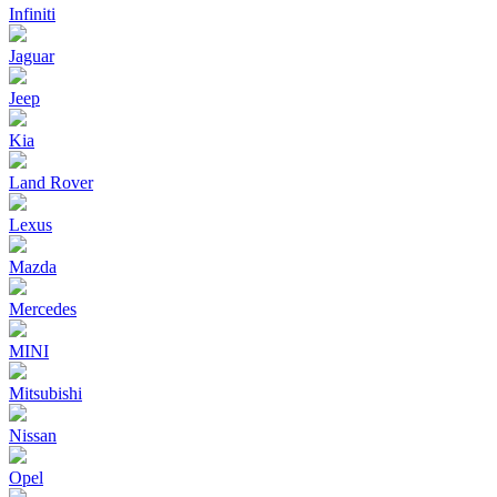
Infiniti
Jaguar
Jeep
Kia
Land Rover
Lexus
Mazda
Mercedes
MINI
Mitsubishi
Nissan
Opel