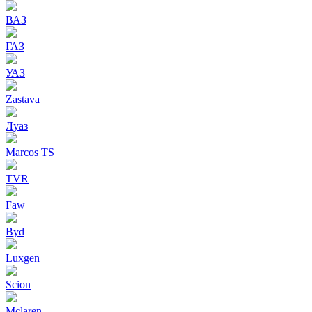
ВАЗ
ГАЗ
УАЗ
Zastava
Луаз
Marcos TS
TVR
Faw
Byd
Luxgen
Scion
Mclaren