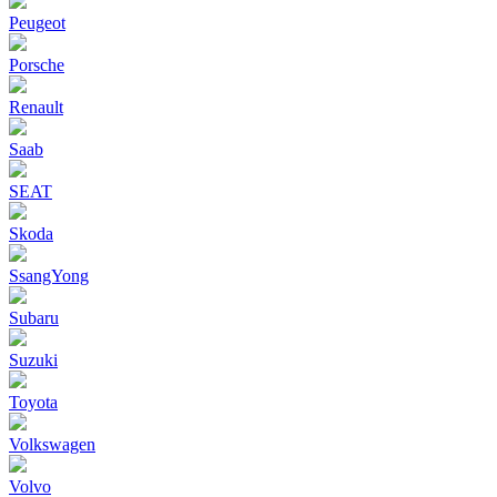
Peugeot
Porsche
Renault
Saab
SEAT
Skoda
SsangYong
Subaru
Suzuki
Toyota
Volkswagen
Volvo