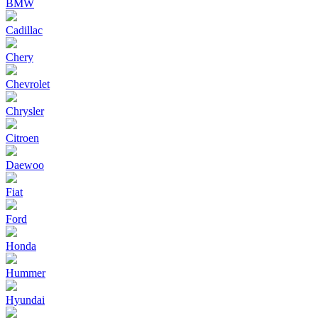
BMW
Cadillac
Chery
Chevrolet
Chrysler
Citroen
Daewoo
Fiat
Ford
Honda
Hummer
Hyundai