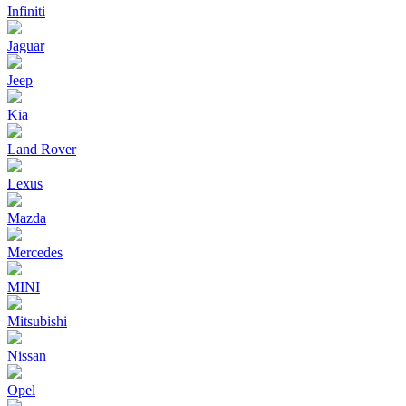
Infiniti
Jaguar
Jeep
Kia
Land Rover
Lexus
Mazda
Mercedes
MINI
Mitsubishi
Nissan
Opel