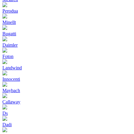
Perodua
Minellt
Bugatti
Daimler
Foton
Landwind
Innocenti
Maybach
Callaway
Ds
Dadi