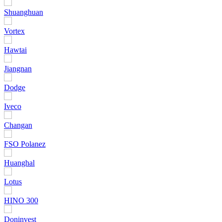
Shuanghuan
Vortex
Hawtai
Jiangnan
Dodge
Iveco
Changan
FSO Polanez
Huanghal
Lotus
HINO 300
Doninvest