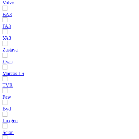
Volvo
ВАЗ
ГАЗ
УАЗ
Zastava
Луаз
Marcos TS
TVR
Faw
Byd
Luxgen
Scion