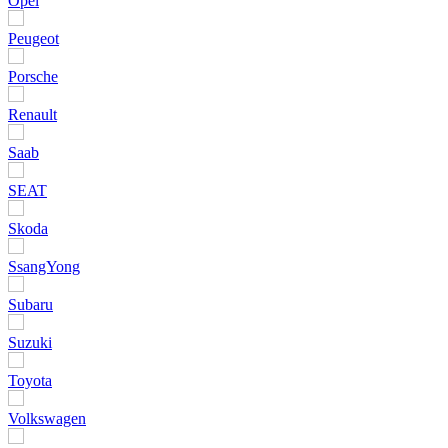
Opel
Peugeot
Porsche
Renault
Saab
SEAT
Skoda
SsangYong
Subaru
Suzuki
Toyota
Volkswagen