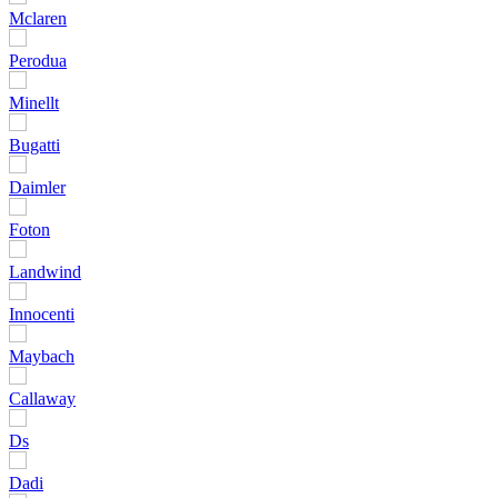
Mclaren
Perodua
Minellt
Bugatti
Daimler
Foton
Landwind
Innocenti
Maybach
Callaway
Ds
Dadi