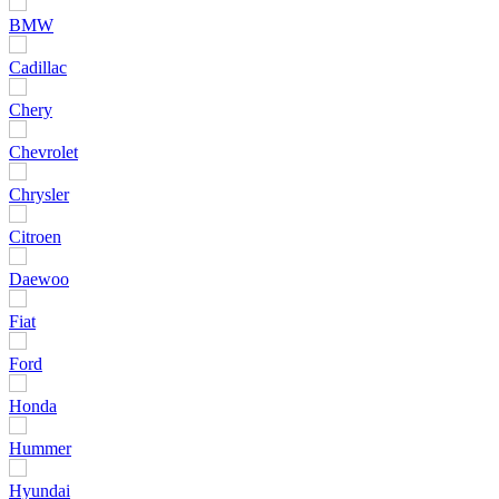
BMW
Cadillac
Chery
Chevrolet
Chrysler
Citroen
Daewoo
Fiat
Ford
Honda
Hummer
Hyundai