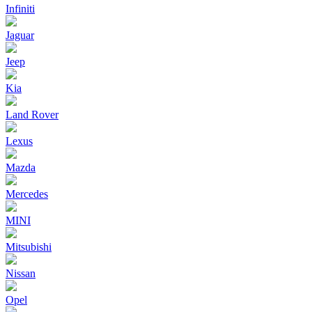
Infiniti
Jaguar
Jeep
Kia
Land Rover
Lexus
Mazda
Mercedes
MINI
Mitsubishi
Nissan
Opel