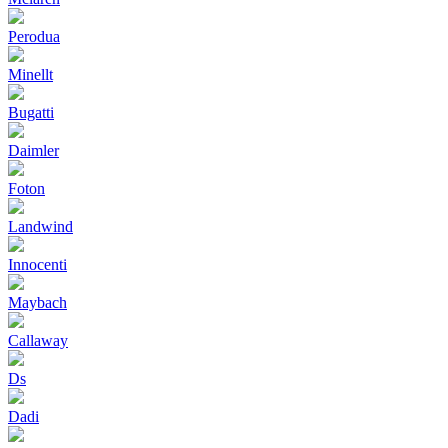
Perodua
Minellt
Bugatti
Daimler
Foton
Landwind
Innocenti
Maybach
Callaway
Ds
Dadi