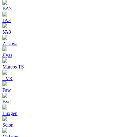
ВАЗ
ГАЗ
УАЗ
Zastava
Луаз
Marcos TS
TVR
Faw
Byd
Luxgen
Scion
Mclaren