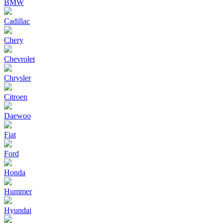
BMW
Cadillac
Chery
Chevrolet
Chrysler
Citroen
Daewoo
Fiat
Ford
Honda
Hummer
Hyundai