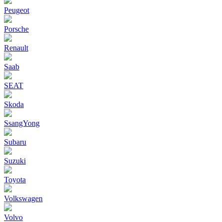
Peugeot
Porsche
Renault
Saab
SEAT
Skoda
SsangYong
Subaru
Suzuki
Toyota
Volkswagen
Volvo