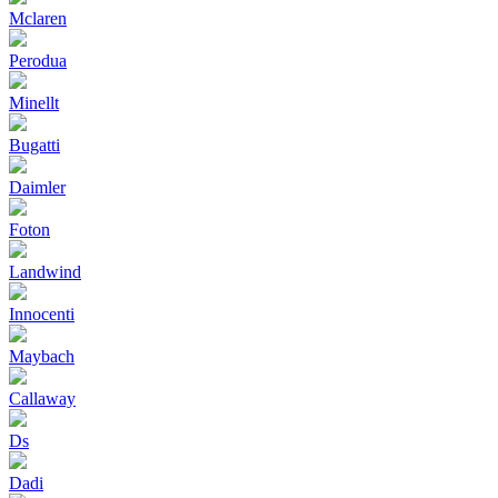
Mclaren
Perodua
Minellt
Bugatti
Daimler
Foton
Landwind
Innocenti
Maybach
Callaway
Ds
Dadi