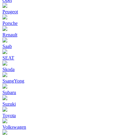
Opel
Peugeot
Porsche
Renault
Saab
SEAT
Skoda
SsangYong
Subaru
Suzuki
Toyota
Volkswagen