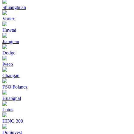
Shuanghuan
Vortex
Hawtai
Jiangnan
Dodge
Iveco
Changan
FSO Polanez
Huanghal
Lotus
HINO 300
Doninvest