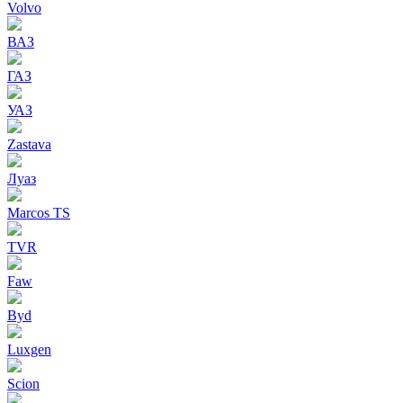
Volvo
ВАЗ
ГАЗ
УАЗ
Zastava
Луаз
Marcos TS
TVR
Faw
Byd
Luxgen
Scion