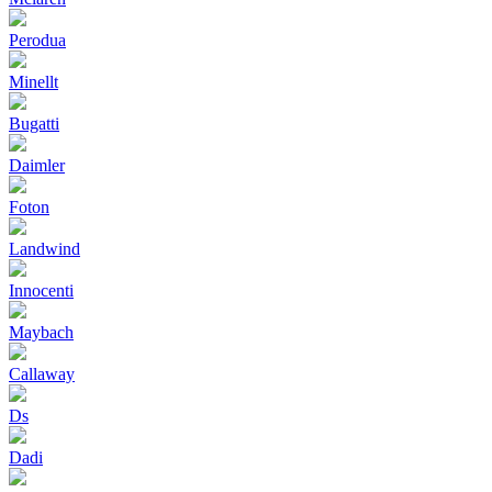
Perodua
Minellt
Bugatti
Daimler
Foton
Landwind
Innocenti
Maybach
Callaway
Ds
Dadi