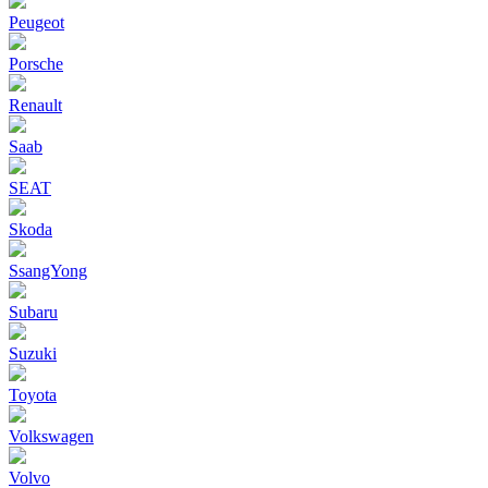
Peugeot
Porsche
Renault
Saab
SEAT
Skoda
SsangYong
Subaru
Suzuki
Toyota
Volkswagen
Volvo