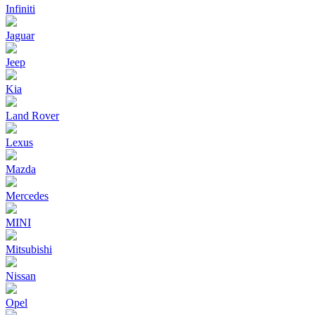
Infiniti
Jaguar
Jeep
Kia
Land Rover
Lexus
Mazda
Mercedes
MINI
Mitsubishi
Nissan
Opel