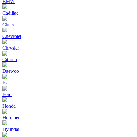
BMW
Cadillac
Chery
Chevrolet
Chrysler
Citroen
Daewoo
Fiat
Ford
Honda
Hummer
Hyundai