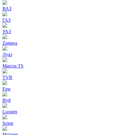
ВАЗ
ГАЗ
УАЗ
Zastava
Луаз
Marcos TS
TVR
Faw
Byd
Luxgen
Scion
Mclaren