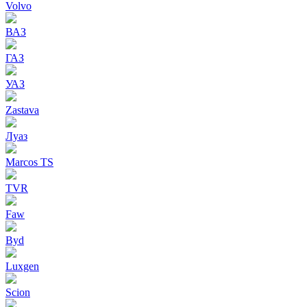
Volvo
ВАЗ
ГАЗ
УАЗ
Zastava
Луаз
Marcos TS
TVR
Faw
Byd
Luxgen
Scion