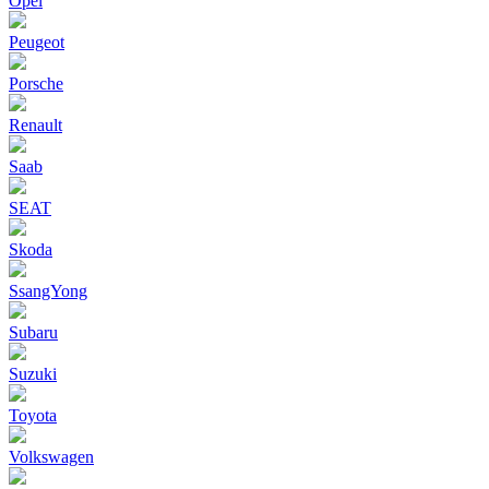
Opel
Peugeot
Porsche
Renault
Saab
SEAT
Skoda
SsangYong
Subaru
Suzuki
Toyota
Volkswagen