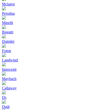
Mclaren
Perodua
Minellt
Bugatti
Daimler
Foton
Landwind
Innocenti
Maybach
Callaway
Ds
Dadi