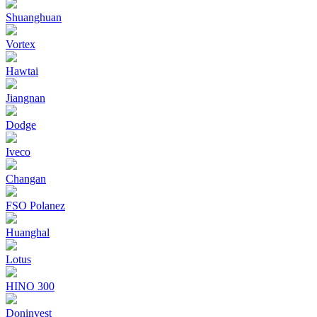
Shuanghuan
Vortex
Hawtai
Jiangnan
Dodge
Iveco
Changan
FSO Polanez
Huanghal
Lotus
HINO 300
Doninvest