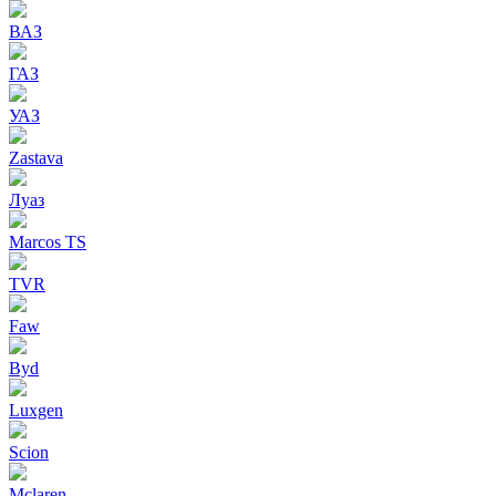
ВАЗ
ГАЗ
УАЗ
Zastava
Луаз
Marcos TS
TVR
Faw
Byd
Luxgen
Scion
Mclaren