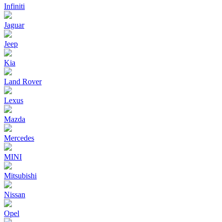
Infiniti
Jaguar
Jeep
Kia
Land Rover
Lexus
Mazda
Mercedes
MINI
Mitsubishi
Nissan
Opel