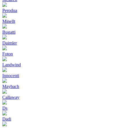
Perodua
Minellt
Bugatti
Daimler
Foton
Landwind
Innocenti
Maybach
Callaway
Ds
Dadi