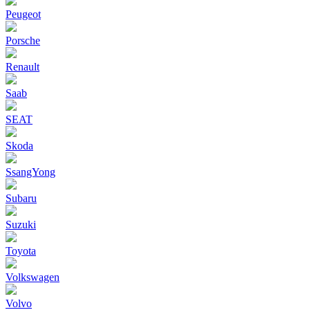
Peugeot
Porsche
Renault
Saab
SEAT
Skoda
SsangYong
Subaru
Suzuki
Toyota
Volkswagen
Volvo