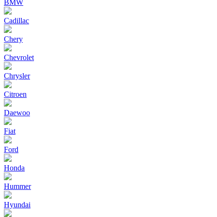
BMW
Cadillac
Chery
Chevrolet
Chrysler
Citroen
Daewoo
Fiat
Ford
Honda
Hummer
Hyundai