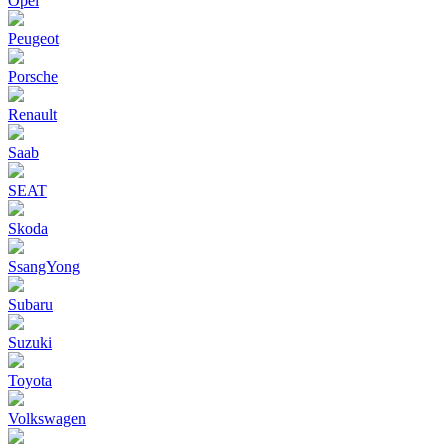
Opel
Peugeot
Porsche
Renault
Saab
SEAT
Skoda
SsangYong
Subaru
Suzuki
Toyota
Volkswagen