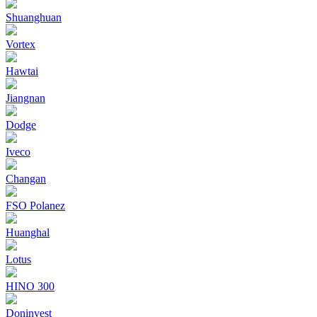
Shuanghuan
Vortex
Hawtai
Jiangnan
Dodge
Iveco
Changan
FSO Polanez
Huanghal
Lotus
HINO 300
Doninvest