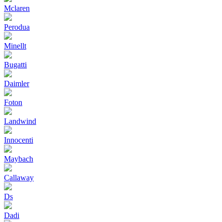
Mclaren
Perodua
Minellt
Bugatti
Daimler
Foton
Landwind
Innocenti
Maybach
Callaway
Ds
Dadi