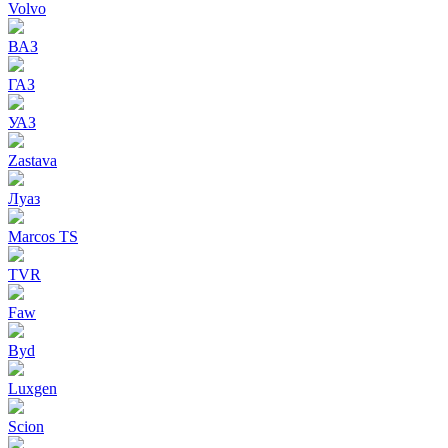
Volvo
ВАЗ
ГАЗ
УАЗ
Zastava
Луаз
Marcos TS
TVR
Faw
Byd
Luxgen
Scion