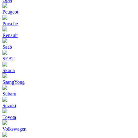
Opel
Peugeot
Porsche
Renault
Saab
SEAT
Skoda
SsangYong
Subaru
Suzuki
Toyota
Volkswagen