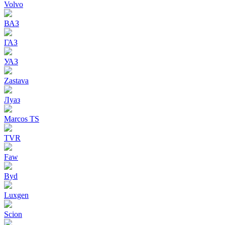
Volvo
ВАЗ
ГАЗ
УАЗ
Zastava
Луаз
Marcos TS
TVR
Faw
Byd
Luxgen
Scion