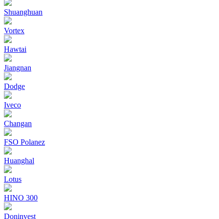
Shuanghuan
Vortex
Hawtai
Jiangnan
Dodge
Iveco
Changan
FSO Polanez
Huanghal
Lotus
HINO 300
Doninvest