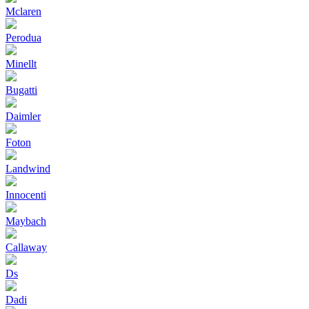
Mclaren
Perodua
Minellt
Bugatti
Daimler
Foton
Landwind
Innocenti
Maybach
Callaway
Ds
Dadi