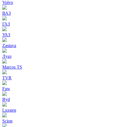
Volvo
ВАЗ
ГАЗ
УАЗ
Zastava
Луаз
Marcos TS
TVR
Faw
Byd
Luxgen
Scion