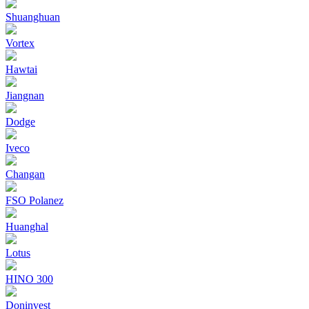
Shuanghuan
Vortex
Hawtai
Jiangnan
Dodge
Iveco
Changan
FSO Polanez
Huanghal
Lotus
HINO 300
Doninvest