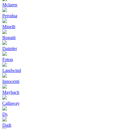
Mclaren
Perodua
Minellt
Bugatti
Daimler
Foton
Landwind
Innocenti
Maybach
Callaway
Ds
Dadi