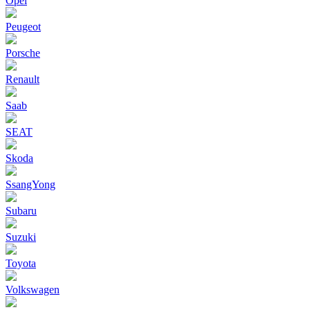
Opel
Peugeot
Porsche
Renault
Saab
SEAT
Skoda
SsangYong
Subaru
Suzuki
Toyota
Volkswagen