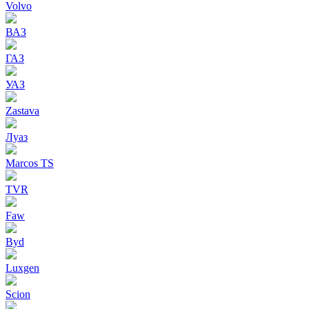
Volvo
ВАЗ
ГАЗ
УАЗ
Zastava
Луаз
Marcos TS
TVR
Faw
Byd
Luxgen
Scion