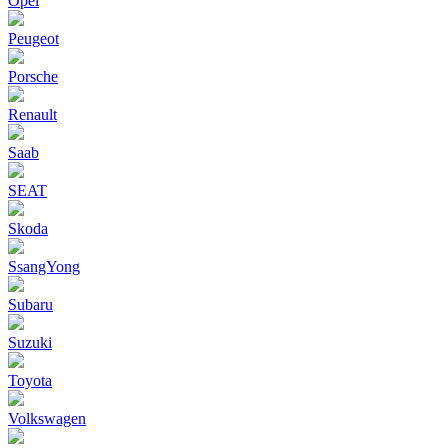
Opel
Peugeot
Porsche
Renault
Saab
SEAT
Skoda
SsangYong
Subaru
Suzuki
Toyota
Volkswagen