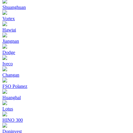
Shuanghuan
Vortex
Hawtai
Jiangnan
Dodge
Iveco
Changan
FSO Polanez
Huanghal
Lotus
HINO 300
Doninvest