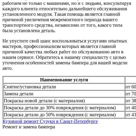
работаем не только с машинами, но и с людьми, консультируя
каждого клиента относительно дальнейшего обслуживания
установленного модуля. Такая помощь является главной
причиной увеличения межремонтного периода вашего
транспортного средства, независимо от того, какого типа
была установлена деталь.
Не упустите свой шанс воспользоваться услугами опытных
мастеров, профессионализм которых является главной
причиной качества любых работ по обслуживанию авто в
нашем сервисе. Обратитесь к нашему специалисту с целью
уточнения особенностей замены бампера для вашей модели
авто.
Наименование услуги
Снятие/установка детали
от 6
Замена детали
от 7
Покраска новой детали (с материалом)
от 3
Покраска детали до 30% повреждения (с материалом)
от 4
Покраска детали до 50% повреждения (с материалом)
от 4
Кузовной ремонт Сузуки в Санкт-Петербурге
Ремонт и замена бампера