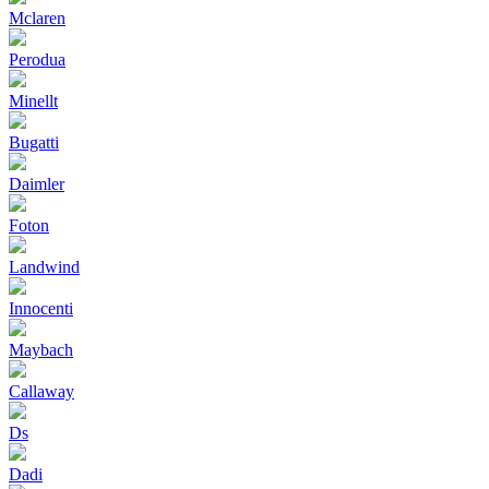
Mclaren
Perodua
Minellt
Bugatti
Daimler
Foton
Landwind
Innocenti
Maybach
Callaway
Ds
Dadi