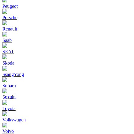
Peugeot
Porsche
Renault
Saab
SEAT
Skoda
SsangYong
Subaru
Suzuki
Toyota
Volkswagen
Volvo