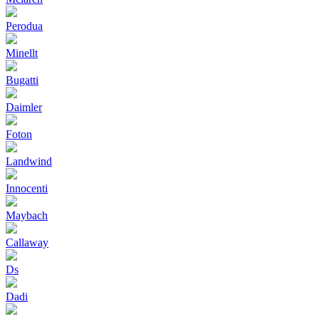
Perodua
Minellt
Bugatti
Daimler
Foton
Landwind
Innocenti
Maybach
Callaway
Ds
Dadi