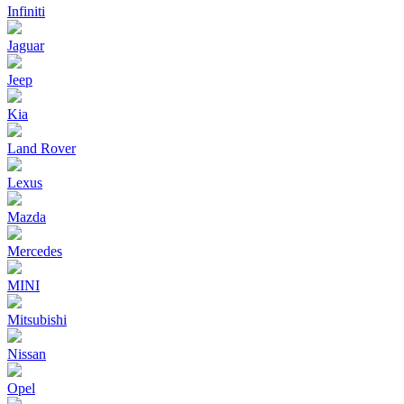
Infiniti
Jaguar
Jeep
Kia
Land Rover
Lexus
Mazda
Mercedes
MINI
Mitsubishi
Nissan
Opel