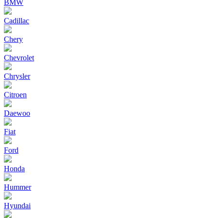
BMW
Cadillac
Chery
Chevrolet
Chrysler
Citroen
Daewoo
Fiat
Ford
Honda
Hummer
Hyundai