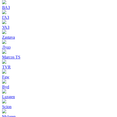
ВАЗ
ГАЗ
УАЗ
Zastava
Луаз
Marcos TS
TVR
Faw
Byd
Luxgen
Scion
Mclaren