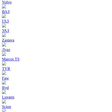
Volvo
ВАЗ
ГАЗ
УАЗ
Zastava
Луаз
Marcos TS
TVR
Faw
Byd
Luxgen
Scion