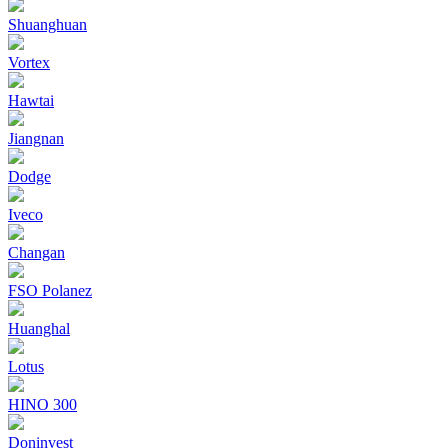
Shuanghuan
Vortex
Hawtai
Jiangnan
Dodge
Iveco
Changan
FSO Polanez
Huanghal
Lotus
HINO 300
Doninvest