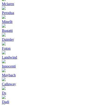
Mclaren
Perodua
Minellt
Bugatti
Daimler
Foton
Landwind
Innocenti
Maybach
Callaway
Ds
Dadi