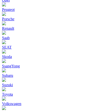
Opel
Peugeot
Porsche
Renault
Saab
SEAT
Skoda
SsangYong
Subaru
Suzuki
Toyota
Volkswagen