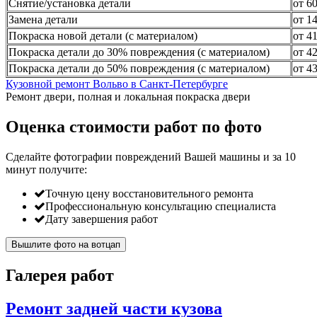
Снятие/установка детали
от 6
Замена детали
от 1
Покраска новой детали (с материалом)
от 4
Покраска детали до 30% повреждения (с материалом)
от 4
Покраска детали до 50% повреждения (с материалом)
от 4
Кузовной ремонт Вольво в Санкт-Петербурге
Ремонт двери, полная и локальная покраска двери
Оценка стоимости работ по фото
Сделайте фотографии повреждений Вашей машины и за
10
минут
получите:
Точную цену восстановительного ремонта
Профессиональную консультацию специалиста
Дату завершения работ
Вышлите фото на вотцап
Галерея работ
Ремонт задней части кузова