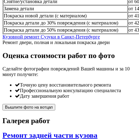
Снятие/установка детали
от 6
Замена детали
от 1
Покраска новой детали (с материалом)
от 4
Покраска детали до 30% повреждения (с материалом)
от 4
Покраска детали до 50% повреждения (с материалом)
от 4
Кузовной ремонт Сузуки в Санкт-Петербурге
Ремонт двери, полная и локальная покраска двери
Оценка стоимости работ по фото
Сделайте фотографии повреждений Вашей машины и за
10
минут
получите:
Точную цену восстановительного ремонта
Профессиональную консультацию специалиста
Дату завершения работ
Вышлите фото на вотцап
Галерея работ
Ремонт задней части кузова