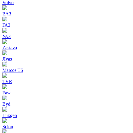
Volvo
ВАЗ
ГАЗ
УАЗ
Zastava
Луаз
Marcos TS
TVR
Faw
Byd
Luxgen
Scion