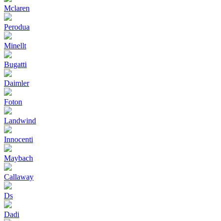
Mclaren
Perodua
Minellt
Bugatti
Daimler
Foton
Landwind
Innocenti
Maybach
Callaway
Ds
Dadi