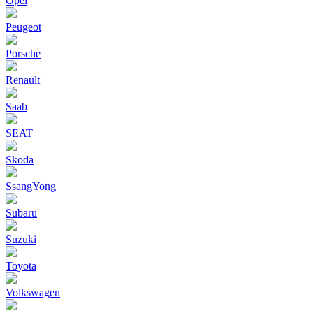
Opel
Peugeot
Porsche
Renault
Saab
SEAT
Skoda
SsangYong
Subaru
Suzuki
Toyota
Volkswagen