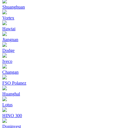
Shuanghuan
Vortex
Hawtai
Jiangnan
Dodge
Iveco
Changan
FSO Polanez
Huanghal
Lotus
HINO 300
Doninvest