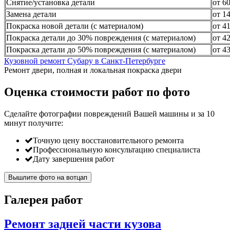
Снятие/установка детали
от 6
Замена детали
от 1
Покраска новой детали (с материалом)
от 4
Покраска детали до 30% повреждения (с материалом)
от 4
Покраска детали до 50% повреждения (с материалом)
от 4
Кузовной ремонт Субару в Санкт-Петербурге
Ремонт двери, полная и локальная покраска двери
Оценка стоимости работ по фото
Сделайте фотографии повреждений Вашей машины и за
10
минут
получите:
Точную цену восстановительного ремонта
Профессиональную консультацию специалиста
Дату завершения работ
Вышлите фото на вотцап
Галерея работ
Ремонт задней части кузова