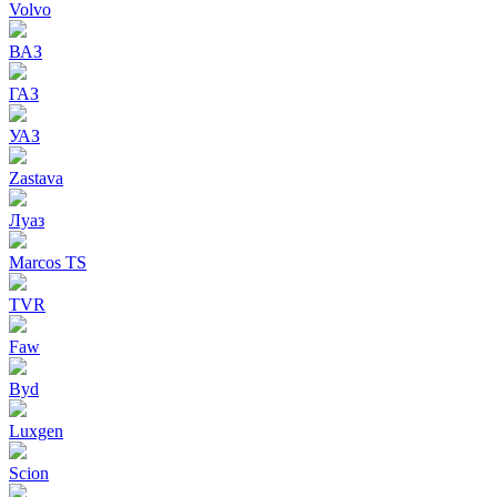
Volvo
ВАЗ
ГАЗ
УАЗ
Zastava
Луаз
Marcos TS
TVR
Faw
Byd
Luxgen
Scion