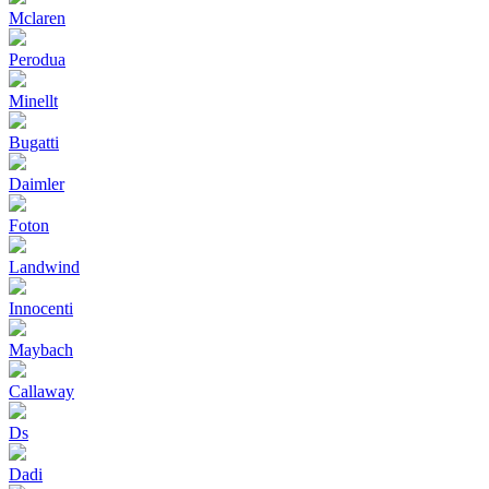
Mclaren
Perodua
Minellt
Bugatti
Daimler
Foton
Landwind
Innocenti
Maybach
Callaway
Ds
Dadi