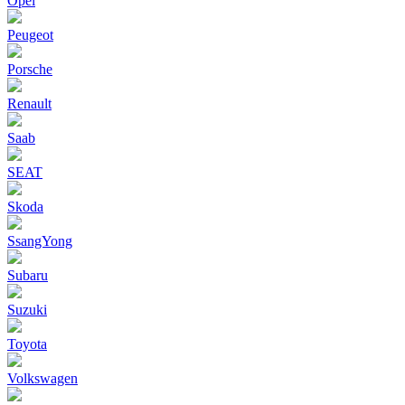
Opel
Peugeot
Porsche
Renault
Saab
SEAT
Skoda
SsangYong
Subaru
Suzuki
Toyota
Volkswagen