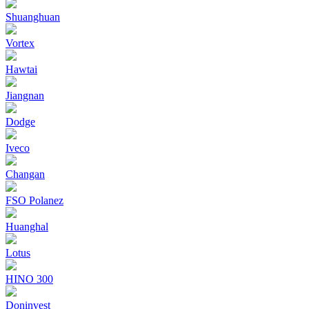
Shuanghuan
Vortex
Hawtai
Jiangnan
Dodge
Iveco
Changan
FSO Polanez
Huanghal
Lotus
HINO 300
Doninvest