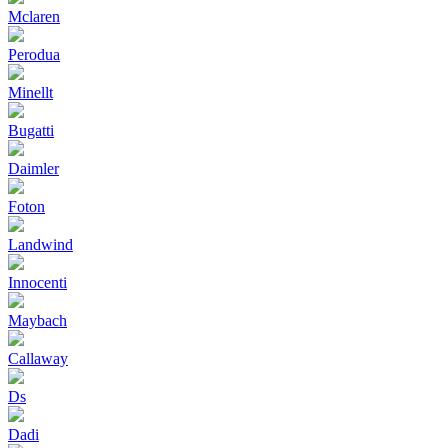
Mclaren
Perodua
Minellt
Bugatti
Daimler
Foton
Landwind
Innocenti
Maybach
Callaway
Ds
Dadi