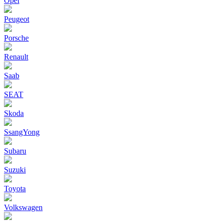
Opel
Peugeot
Porsche
Renault
Saab
SEAT
Skoda
SsangYong
Subaru
Suzuki
Toyota
Volkswagen