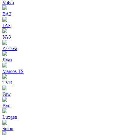
Volvo
ВАЗ
ГАЗ
УАЗ
Zastava
Луаз
Marcos TS
TVR
Faw
Byd
Luxgen
Scion