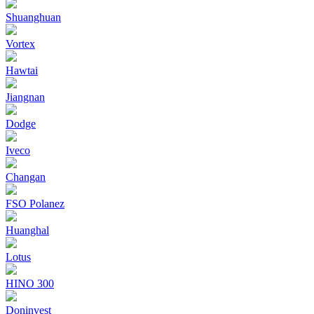
Shuanghuan
Vortex
Hawtai
Jiangnan
Dodge
Iveco
Changan
FSO Polanez
Huanghal
Lotus
HINO 300
Doninvest