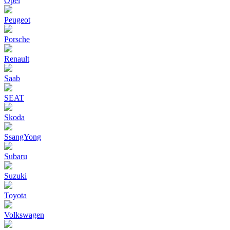
Opel
Peugeot
Porsche
Renault
Saab
SEAT
Skoda
SsangYong
Subaru
Suzuki
Toyota
Volkswagen