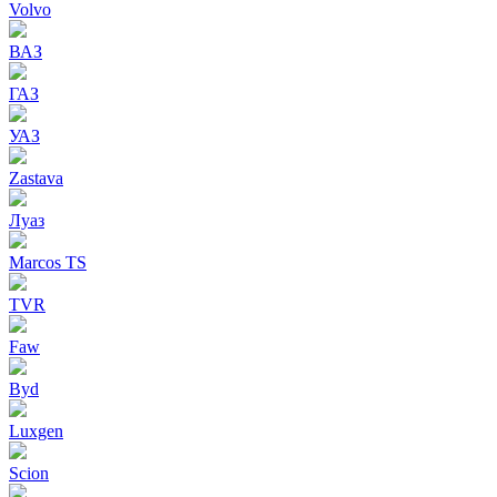
Volvo
ВАЗ
ГАЗ
УАЗ
Zastava
Луаз
Marcos TS
TVR
Faw
Byd
Luxgen
Scion