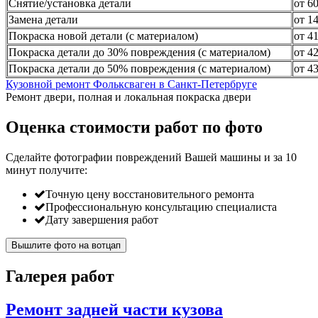
Снятие/установка детали
от 6
Замена детали
от 1
Покраска новой детали (с материалом)
от 4
Покраска детали до 30% повреждения (с материалом)
от 4
Покраска детали до 50% повреждения (с материалом)
от 4
Кузовной ремонт Фольксваген в Санкт-Петербруге
Ремонт двери, полная и локальная покраска двери
Оценка стоимости работ по фото
Сделайте фотографии повреждений Вашей машины и за
10
минут
получите:
Точную цену восстановительного ремонта
Профессиональную консультацию специалиста
Дату завершения работ
Вышлите фото на вотцап
Галерея работ
Ремонт задней части кузова