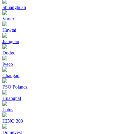
Shuanghuan
Vortex
Hawtai
Jiangnan
Dodge
Iveco
Changan
FSO Polanez
Huanghal
Lotus
HINO 300
Doninvest