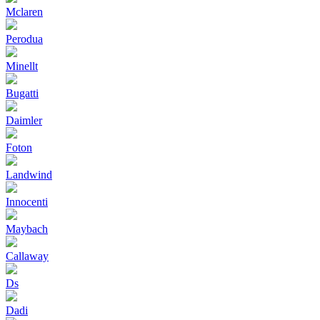
Mclaren
Perodua
Minellt
Bugatti
Daimler
Foton
Landwind
Innocenti
Maybach
Callaway
Ds
Dadi