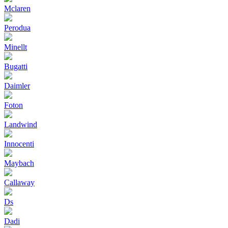
Mclaren
Perodua
Minellt
Bugatti
Daimler
Foton
Landwind
Innocenti
Maybach
Callaway
Ds
Dadi