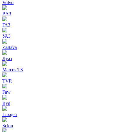
Volvo
ВАЗ
ГАЗ
УАЗ
Zastava
Луаз
Marcos TS
TVR
Faw
Byd
Luxgen
Scion