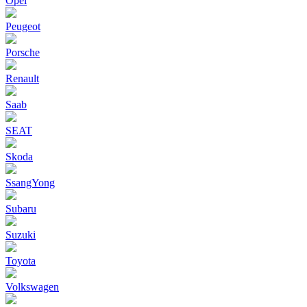
Opel
Peugeot
Porsche
Renault
Saab
SEAT
Skoda
SsangYong
Subaru
Suzuki
Toyota
Volkswagen