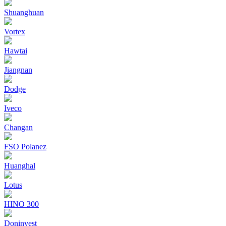
Shuanghuan
Vortex
Hawtai
Jiangnan
Dodge
Iveco
Changan
FSO Polanez
Huanghal
Lotus
HINO 300
Doninvest