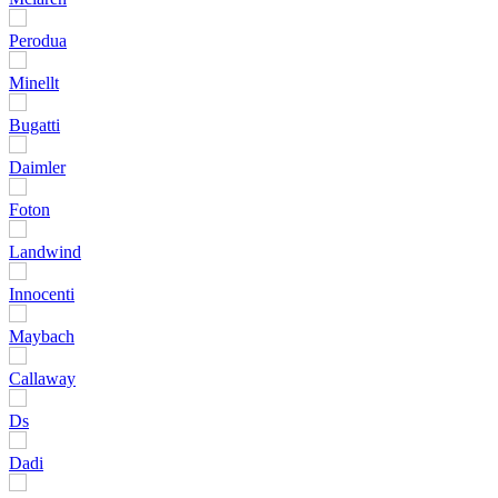
Perodua
Minellt
Bugatti
Daimler
Foton
Landwind
Innocenti
Maybach
Callaway
Ds
Dadi