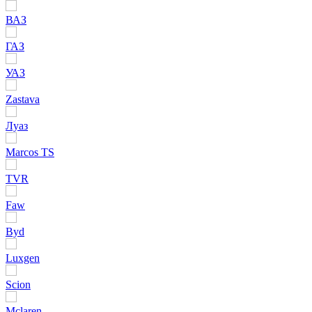
ВАЗ
ГАЗ
УАЗ
Zastava
Луаз
Marcos TS
TVR
Faw
Byd
Luxgen
Scion
Mclaren