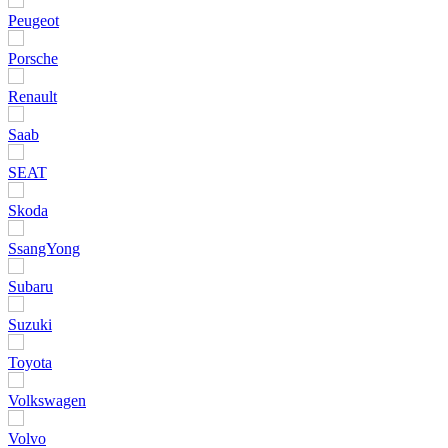
Peugeot
Porsche
Renault
Saab
SEAT
Skoda
SsangYong
Subaru
Suzuki
Toyota
Volkswagen
Volvo