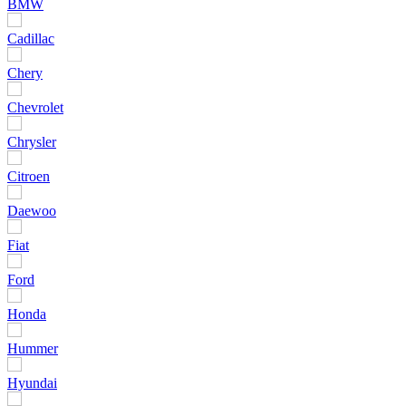
BMW
Cadillac
Chery
Chevrolet
Chrysler
Citroen
Daewoo
Fiat
Ford
Honda
Hummer
Hyundai