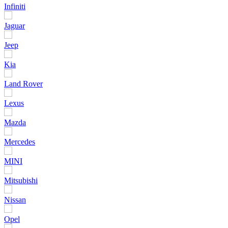
Infiniti
Jaguar
Jeep
Kia
Land Rover
Lexus
Mazda
Mercedes
MINI
Mitsubishi
Nissan
Opel