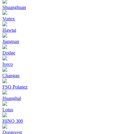
Shuanghuan
Vortex
Hawtai
Jiangnan
Dodge
Iveco
Changan
FSO Polanez
Huanghal
Lotus
HINO 300
Doninvest