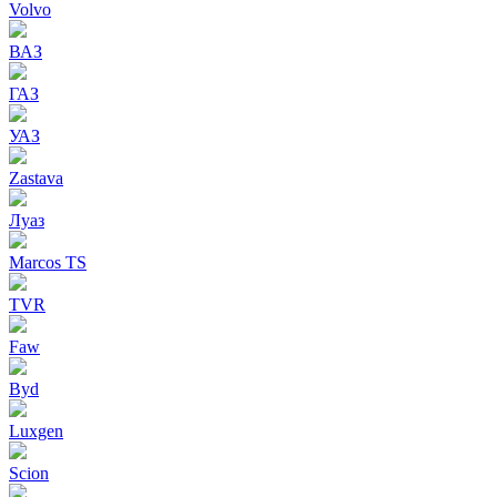
Volvo
ВАЗ
ГАЗ
УАЗ
Zastava
Луаз
Marcos TS
TVR
Faw
Byd
Luxgen
Scion