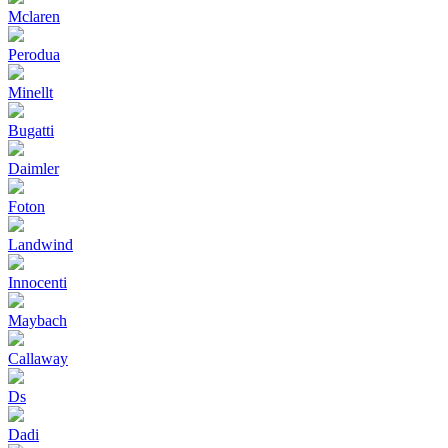
Mclaren
Perodua
Minellt
Bugatti
Daimler
Foton
Landwind
Innocenti
Maybach
Callaway
Ds
Dadi