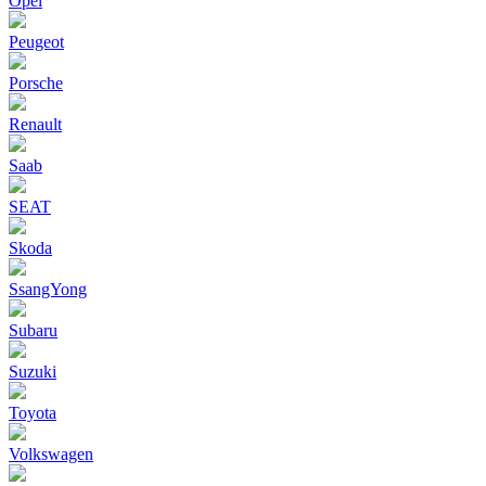
Opel
Peugeot
Porsche
Renault
Saab
SEAT
Skoda
SsangYong
Subaru
Suzuki
Toyota
Volkswagen