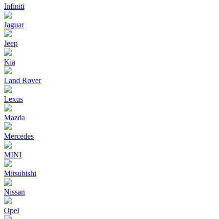
Infiniti
Jaguar
Jeep
Kia
Land Rover
Lexus
Mazda
Mercedes
MINI
Mitsubishi
Nissan
Opel