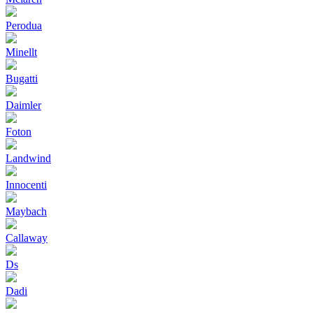
Perodua
Minellt
Bugatti
Daimler
Foton
Landwind
Innocenti
Maybach
Callaway
Ds
Dadi