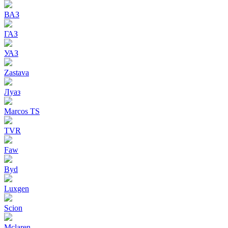
ВАЗ
ГАЗ
УАЗ
Zastava
Луаз
Marcos TS
TVR
Faw
Byd
Luxgen
Scion
Mclaren