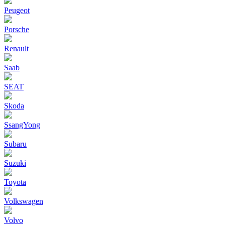
Peugeot
Porsche
Renault
Saab
SEAT
Skoda
SsangYong
Subaru
Suzuki
Toyota
Volkswagen
Volvo