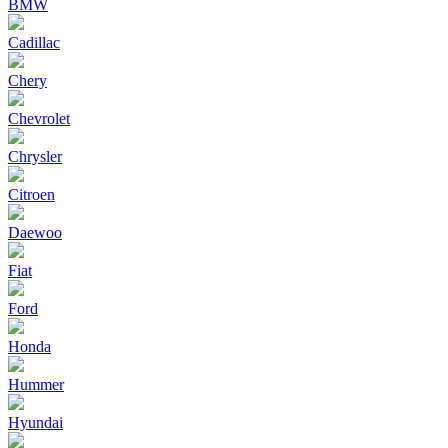
BMW
Cadillac
Chery
Chevrolet
Chrysler
Citroen
Daewoo
Fiat
Ford
Honda
Hummer
Hyundai