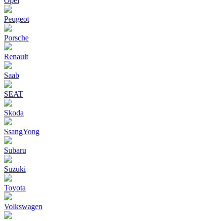
Opel
Peugeot
Porsche
Renault
Saab
SEAT
Skoda
SsangYong
Subaru
Suzuki
Toyota
Volkswagen