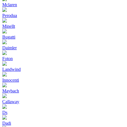
Mclaren
Perodua
Minellt
Bugatti
Daimler
Foton
Landwind
Innocenti
Maybach
Callaway
Ds
Dadi