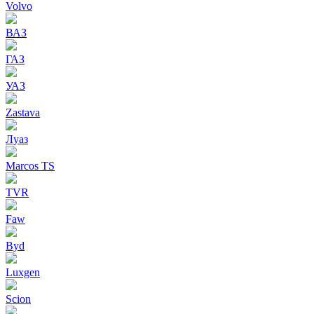
Volvo
ВАЗ
ГАЗ
УАЗ
Zastava
Луаз
Marcos TS
TVR
Faw
Byd
Luxgen
Scion