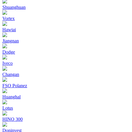
Shuanghuan
Vortex
Hawtai
Jiangnan
Dodge
Iveco
Changan
FSO Polanez
Huanghal
Lotus
HINO 300
Doninvest