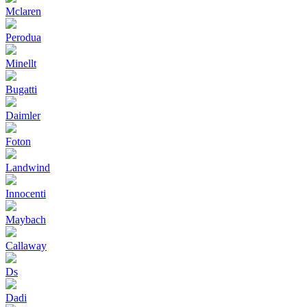
Mclaren
Perodua
Minellt
Bugatti
Daimler
Foton
Landwind
Innocenti
Maybach
Callaway
Ds
Dadi