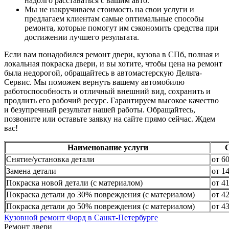
надолго расставаться с вашим авто.
Мы не накручиваем стоимость на свои услуги и
предлагаем клиентам самые оптимальные способы
ремонта, которые помогут им сэкономить средства при
достижении лучшего результата.
Если вам понадобился ремонт двери, кузова в СПб, полная и
локальная покраска двери, и вы хотите, чтобы цена на ремонт
была недорогой, обращайтесь в автомастерскую Дельта-
Сервис. Мы поможем вернуть вашему автомобилю
работоспособность и отличный внешний вид, сохранить и
продлить его рабочий ресурс. Гарантируем высокое качество
и безупречный результат нашей работы. Обращайтесь,
позвоните или оставьте заявку на сайте прямо сейчас. Ждем
вас!
Наименование услуги
Снятие/установка детали
от 6
Замена детали
от 1
Покраска новой детали (с материалом)
от 4
Покраска детали до 30% повреждения (с материалом)
от 4
Покраска детали до 50% повреждения (с материалом)
от 4
Кузовной ремонт Форд в Санкт-Петербурге
Ремонт двери