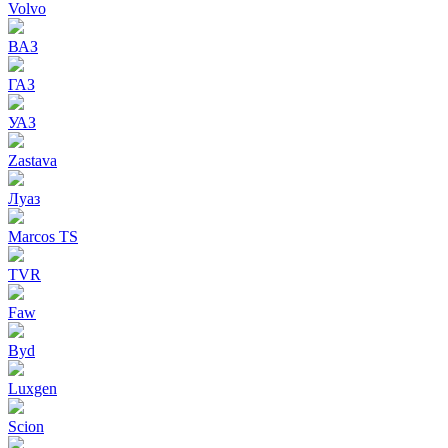
Volvo
ВАЗ
ГАЗ
УАЗ
Zastava
Луаз
Marcos TS
TVR
Faw
Byd
Luxgen
Scion