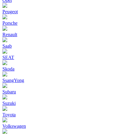
Opel
Peugeot
Porsche
Renault
Saab
SEAT
Skoda
SsangYong
Subaru
Suzuki
Toyota
Volkswagen