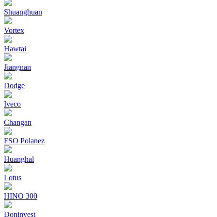
Shuanghuan
Vortex
Hawtai
Jiangnan
Dodge
Iveco
Changan
FSO Polanez
Huanghal
Lotus
HINO 300
Doninvest