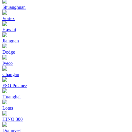
Shuanghuan
Vortex
Hawtai
Jiangnan
Dodge
Iveco
Changan
FSO Polanez
Huanghal
Lotus
HINO 300
Doninvest