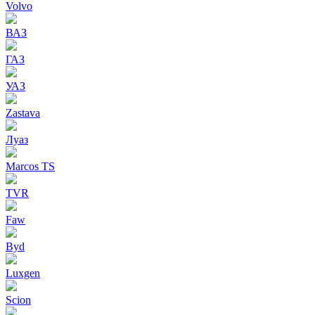
Volvo
ВАЗ
ГАЗ
УАЗ
Zastava
Луаз
Marcos TS
TVR
Faw
Byd
Luxgen
Scion