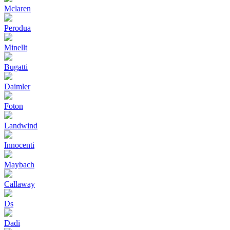
Mclaren
Perodua
Minellt
Bugatti
Daimler
Foton
Landwind
Innocenti
Maybach
Callaway
Ds
Dadi