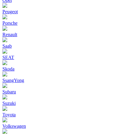
Opel
Peugeot
Porsche
Renault
Saab
SEAT
Skoda
SsangYong
Subaru
Suzuki
Toyota
Volkswagen