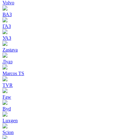
Volvo
ВАЗ
ГАЗ
УАЗ
Zastava
Луаз
Marcos TS
TVR
Faw
Byd
Luxgen
Scion