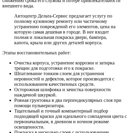
снижению срока его службы и потере привлекательности
внешнего вида.
Автоцентр Дельта-Сервис предлагает услугу по
полному кузовному ремонту или частичному
устранению повреждений его элементов, цена на
которую самая дешевая в городе. В нее входит
полная и локальная покраска двери, бампера,
капота, крыла или других деталей корпуса.
Этапы восстановительных работ:
Очистка корпуса, устранение коррозии и затирка
трещин для подготовки его к покраске.
Шпатлевание тонким слоем для устранения
неровностей и дефектов, которое производится с
использованием качественных средств.
Осторожная шлифовка и зачистка поверхности
наждачной шкуркой.
Ровная грунтовка в два перпендикулярных слоя при
помощи пульверизатора.
Тщательный и точный компьютерный подбор
подходящей краски для идеального совпадения цвета с
первоначальным, в дневном и ночном режиме
освещенности.
Покраска в несколько слоев с использованием