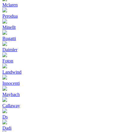
Mclaren
Perodua
Minellt
Bugatti
Daimler
Foton
Landwind
Innocenti
Maybach
Callaway
Ds
Dadi