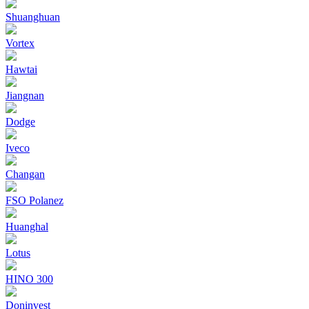
Shuanghuan
Vortex
Hawtai
Jiangnan
Dodge
Iveco
Changan
FSO Polanez
Huanghal
Lotus
HINO 300
Doninvest