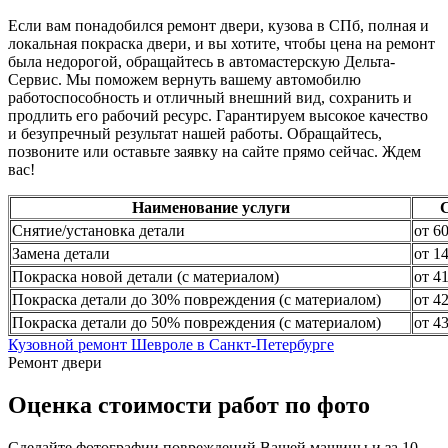
Если вам понадобился ремонт двери, кузова в СПб, полная и
локальная покраска двери, и вы хотите, чтобы цена на ремонт
была недорогой, обращайтесь в автомастерскую Дельта-
Сервис. Мы поможем вернуть вашему автомобилю
работоспособность и отличный внешний вид, сохранить и
продлить его рабочий ресурс. Гарантируем высокое качество
и безупречный результат нашей работы. Обращайтесь,
позвоните или оставьте заявку на сайте прямо сейчас. Ждем
вас!
Наименование услуги
Снятие/установка детали
от 6
Замена детали
от 1
Покраска новой детали (с материалом)
от 4
Покраска детали до 30% повреждения (с материалом)
от 4
Покраска детали до 50% повреждения (с материалом)
от 4
Кузовной ремонт Шевроле в Санкт-Петербурге
Ремонт двери
Оценка стоимости работ по фото
Сделайте фотографии повреждений Вашей машины и за
10