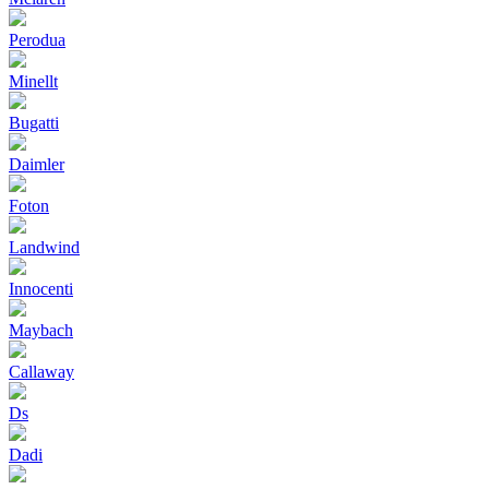
Perodua
Minellt
Bugatti
Daimler
Foton
Landwind
Innocenti
Maybach
Callaway
Ds
Dadi