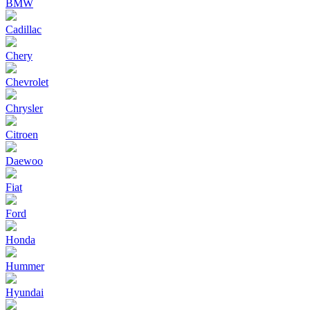
BMW
Cadillac
Chery
Chevrolet
Chrysler
Citroen
Daewoo
Fiat
Ford
Honda
Hummer
Hyundai