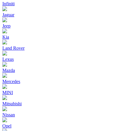
Infiniti
Jaguar
Jeep
Kia
Land Rover
Lexus
Mazda
Mercedes
MINI
Mitsubishi
Nissan
Opel