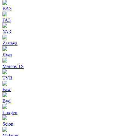
ВАЗ
ГАЗ
УАЗ
Zastava
Луаз
Marcos TS
TVR
Faw
Byd
Luxgen
Scion
Mclaren