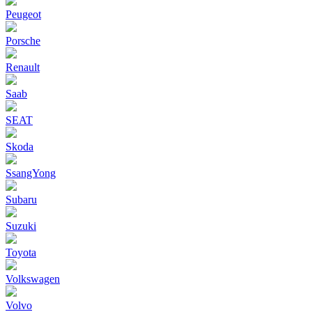
Peugeot
Porsche
Renault
Saab
SEAT
Skoda
SsangYong
Subaru
Suzuki
Toyota
Volkswagen
Volvo