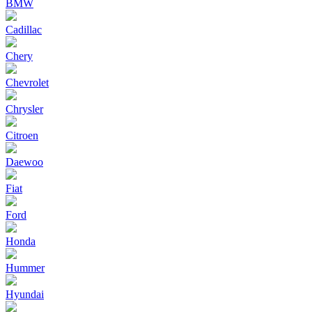
BMW
Cadillac
Chery
Chevrolet
Chrysler
Citroen
Daewoo
Fiat
Ford
Honda
Hummer
Hyundai