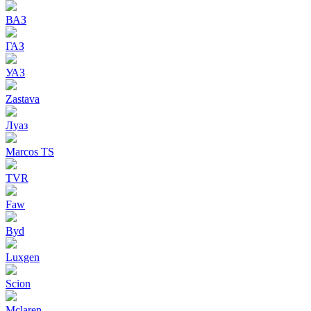
ВАЗ
ГАЗ
УАЗ
Zastava
Луаз
Marcos TS
TVR
Faw
Byd
Luxgen
Scion
Mclaren