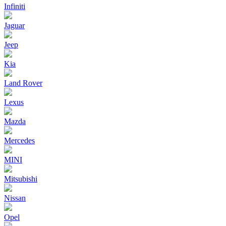
Infiniti
Jaguar
Jeep
Kia
Land Rover
Lexus
Mazda
Mercedes
MINI
Mitsubishi
Nissan
Opel