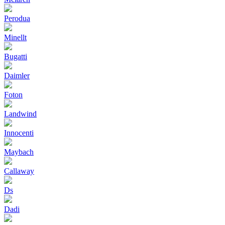
Perodua
Minellt
Bugatti
Daimler
Foton
Landwind
Innocenti
Maybach
Callaway
Ds
Dadi