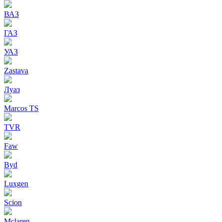
ВАЗ
ГАЗ
УАЗ
Zastava
Луаз
Marcos TS
TVR
Faw
Byd
Luxgen
Scion
Mclaren