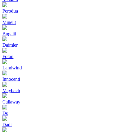
Perodua
Minellt
Bugatti
Daimler
Foton
Landwind
Innocenti
Maybach
Callaway
Ds
Dadi