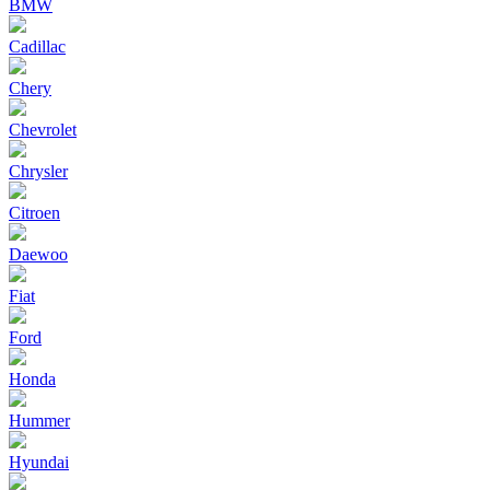
BMW
Cadillac
Chery
Chevrolet
Chrysler
Citroen
Daewoo
Fiat
Ford
Honda
Hummer
Hyundai