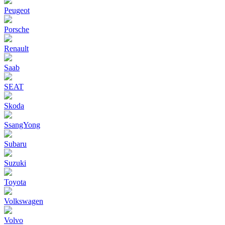
Peugeot
Porsche
Renault
Saab
SEAT
Skoda
SsangYong
Subaru
Suzuki
Toyota
Volkswagen
Volvo