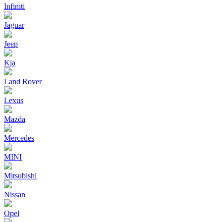
Infiniti
Jaguar
Jeep
Kia
Land Rover
Lexus
Mazda
Mercedes
MINI
Mitsubishi
Nissan
Opel