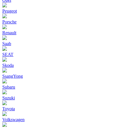
Opel
Peugeot
Porsche
Renault
Saab
SEAT
Skoda
SsangYong
Subaru
Suzuki
Toyota
Volkswagen