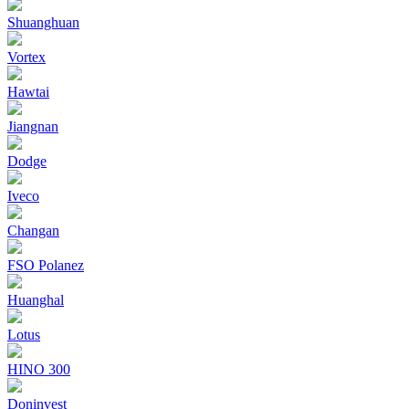
Shuanghuan
Vortex
Hawtai
Jiangnan
Dodge
Iveco
Changan
FSO Polanez
Huanghal
Lotus
HINO 300
Doninvest