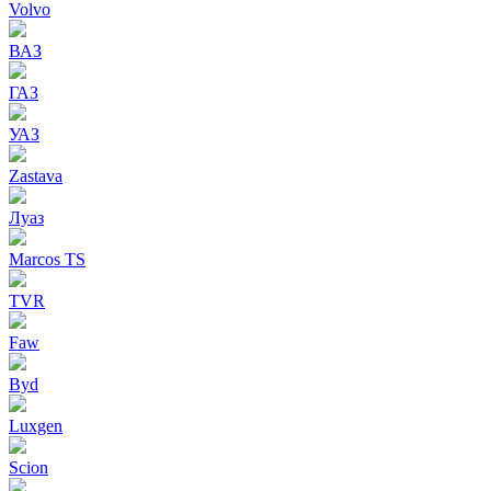
Volvo
ВАЗ
ГАЗ
УАЗ
Zastava
Луаз
Marcos TS
TVR
Faw
Byd
Luxgen
Scion