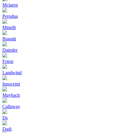
Mclaren
Perodua
Minellt
Bugatti
Daimler
Foton
Landwind
Innocenti
Maybach
Callaway
Ds
Dadi