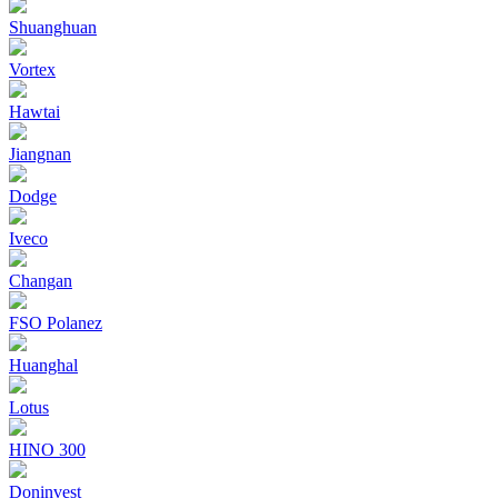
Shuanghuan
Vortex
Hawtai
Jiangnan
Dodge
Iveco
Changan
FSO Polanez
Huanghal
Lotus
HINO 300
Doninvest