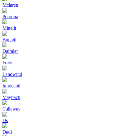
Mclaren
Perodua
Minellt
Bugatti
Daimler
Foton
Landwind
Innocenti
Maybach
Callaway
Ds
Dadi