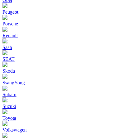
Opel
Peugeot
Porsche
Renault
Saab
SEAT
Skoda
SsangYong
Subaru
Suzuki
Toyota
Volkswagen