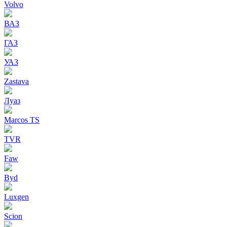
Volvo
ВАЗ
ГАЗ
УАЗ
Zastava
Луаз
Marcos TS
TVR
Faw
Byd
Luxgen
Scion