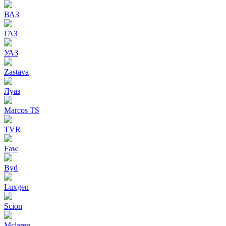
ВАЗ
ГАЗ
УАЗ
Zastava
Луаз
Marcos TS
TVR
Faw
Byd
Luxgen
Scion
Mclaren