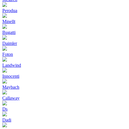
Perodua
Minellt
Bugatti
Daimler
Foton
Landwind
Innocenti
Maybach
Callaway
Ds
Dadi