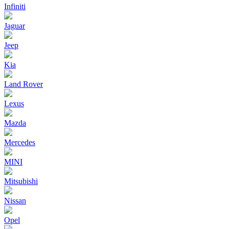
Infiniti
Jaguar
Jeep
Kia
Land Rover
Lexus
Mazda
Mercedes
MINI
Mitsubishi
Nissan
Opel