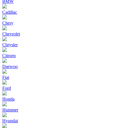
BMW
Cadillac
Chery
Chevrolet
Chrysler
Citroen
Daewoo
Fiat
Ford
Honda
Hummer
Hyundai