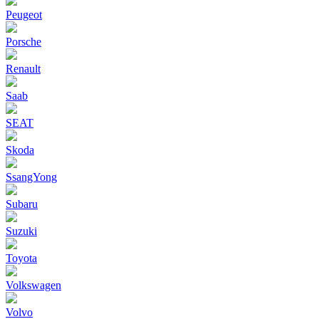
Peugeot
Porsche
Renault
Saab
SEAT
Skoda
SsangYong
Subaru
Suzuki
Toyota
Volkswagen
Volvo