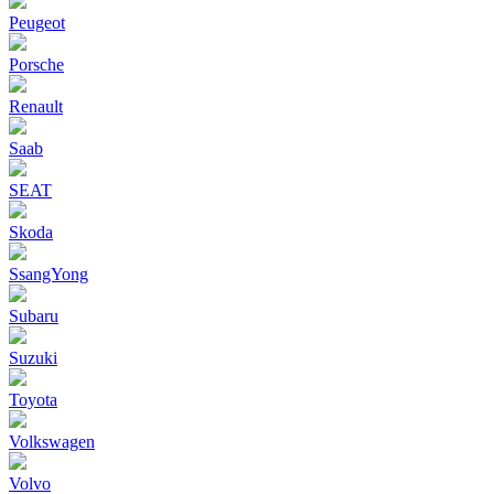
Peugeot
Porsche
Renault
Saab
SEAT
Skoda
SsangYong
Subaru
Suzuki
Toyota
Volkswagen
Volvo