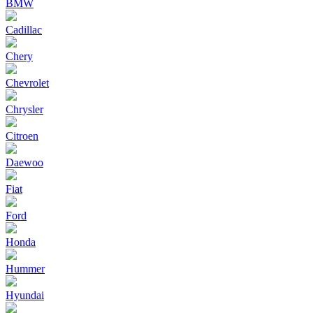
BMW
Cadillac
Chery
Chevrolet
Chrysler
Citroen
Daewoo
Fiat
Ford
Honda
Hummer
Hyundai