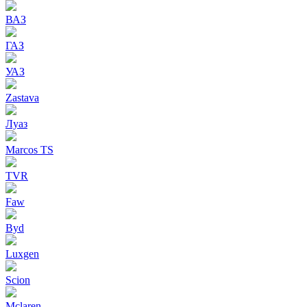
ВАЗ
ГАЗ
УАЗ
Zastava
Луаз
Marcos TS
TVR
Faw
Byd
Luxgen
Scion
Mclaren