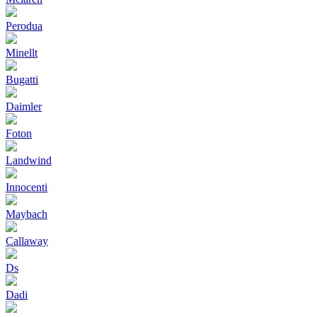
Perodua
Minellt
Bugatti
Daimler
Foton
Landwind
Innocenti
Maybach
Callaway
Ds
Dadi