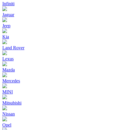
Infiniti
Jaguar
Jeep
Kia
Land Rover
Lexus
Mazda
Mercedes
MINI
Mitsubishi
Nissan
Opel