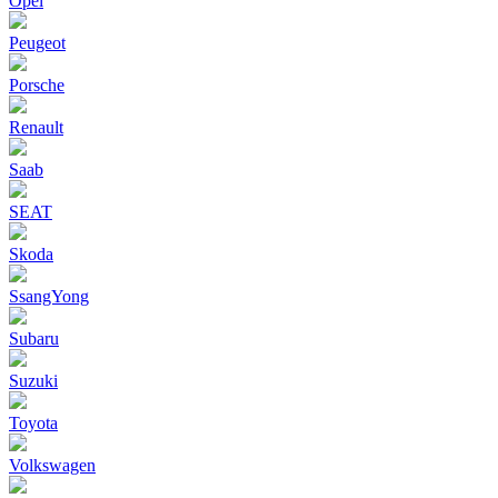
Opel
Peugeot
Porsche
Renault
Saab
SEAT
Skoda
SsangYong
Subaru
Suzuki
Toyota
Volkswagen