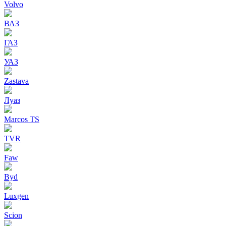
Volvo
ВАЗ
ГАЗ
УАЗ
Zastava
Луаз
Marcos TS
TVR
Faw
Byd
Luxgen
Scion