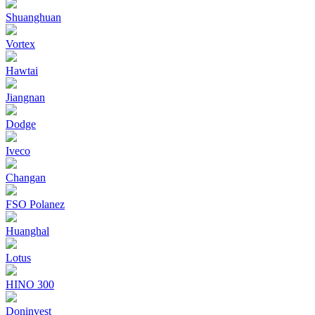
Shuanghuan
Vortex
Hawtai
Jiangnan
Dodge
Iveco
Changan
FSO Polanez
Huanghal
Lotus
HINO 300
Doninvest