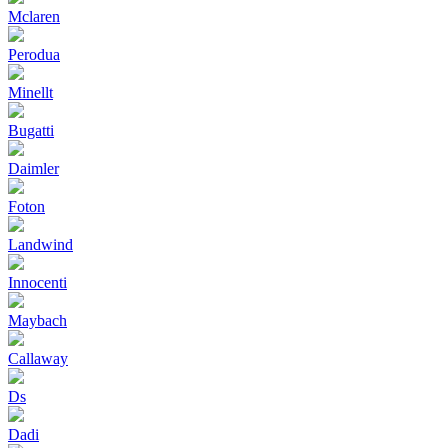
Mclaren
Perodua
Minellt
Bugatti
Daimler
Foton
Landwind
Innocenti
Maybach
Callaway
Ds
Dadi