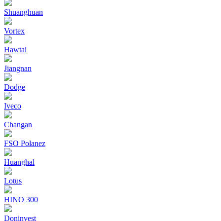
Shuanghuan
Vortex
Hawtai
Jiangnan
Dodge
Iveco
Changan
FSO Polanez
Huanghal
Lotus
HINO 300
Doninvest