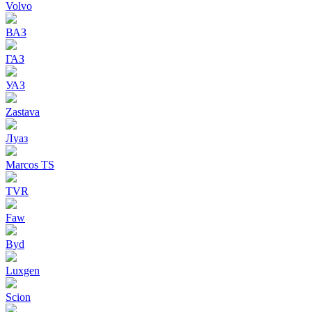
Volvo
ВАЗ
ГАЗ
УАЗ
Zastava
Луаз
Marcos TS
TVR
Faw
Byd
Luxgen
Scion