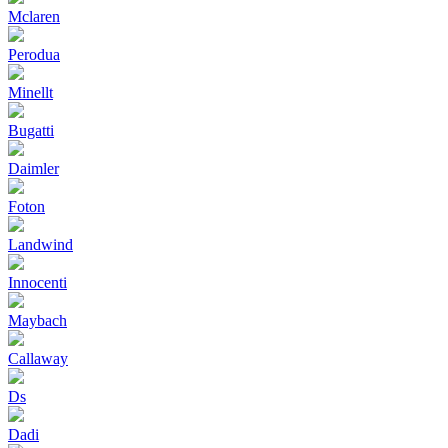
Mclaren
Perodua
Minellt
Bugatti
Daimler
Foton
Landwind
Innocenti
Maybach
Callaway
Ds
Dadi