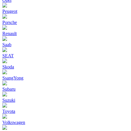
Opel
Peugeot
Porsche
Renault
Saab
SEAT
Skoda
SsangYong
Subaru
Suzuki
Toyota
Volkswagen