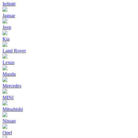
Infiniti
Jaguar
Jeep
Kia
Land Rover
Lexus
Mazda
Mercedes
MINI
Mitsubishi
Nissan
Opel