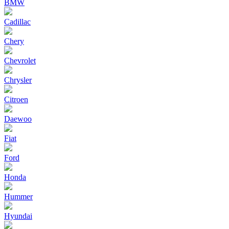
BMW
Cadillac
Chery
Chevrolet
Chrysler
Citroen
Daewoo
Fiat
Ford
Honda
Hummer
Hyundai