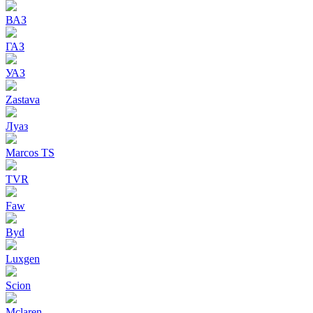
ВАЗ
ГАЗ
УАЗ
Zastava
Луаз
Marcos TS
TVR
Faw
Byd
Luxgen
Scion
Mclaren