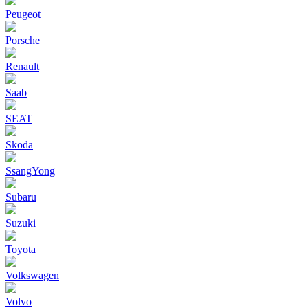
Peugeot
Porsche
Renault
Saab
SEAT
Skoda
SsangYong
Subaru
Suzuki
Toyota
Volkswagen
Volvo