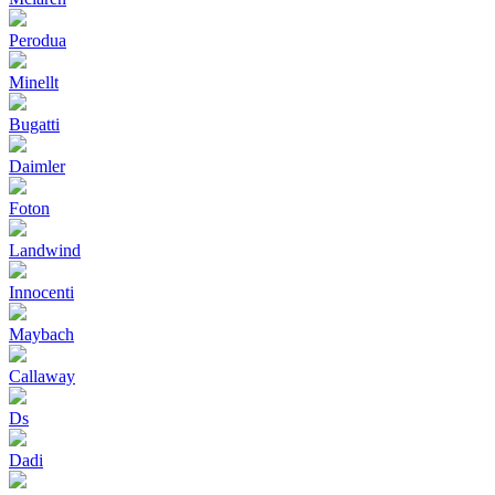
Perodua
Minellt
Bugatti
Daimler
Foton
Landwind
Innocenti
Maybach
Callaway
Ds
Dadi