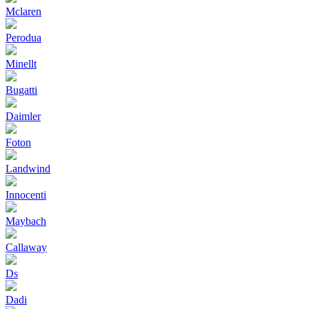
Mclaren
Perodua
Minellt
Bugatti
Daimler
Foton
Landwind
Innocenti
Maybach
Callaway
Ds
Dadi