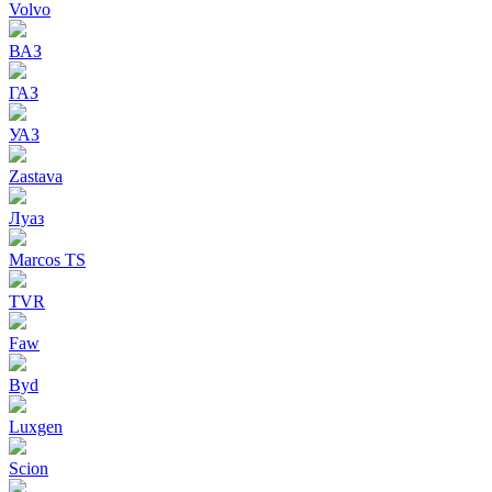
Volvo
ВАЗ
ГАЗ
УАЗ
Zastava
Луаз
Marcos TS
TVR
Faw
Byd
Luxgen
Scion