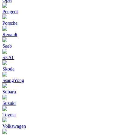
Opel
Peugeot
Porsche
Renault
Saab
SEAT
Skoda
SsangYong
Subaru
Suzuki
Toyota
Volkswagen