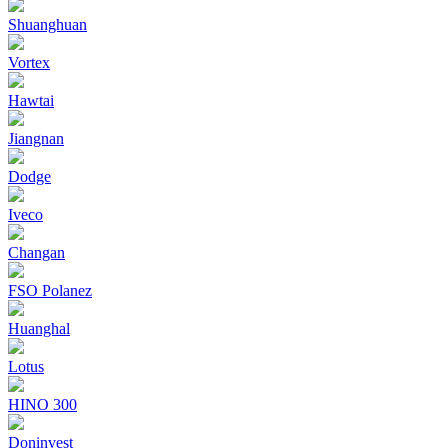
Shuanghuan
Vortex
Hawtai
Jiangnan
Dodge
Iveco
Changan
FSO Polanez
Huanghal
Lotus
HINO 300
Doninvest