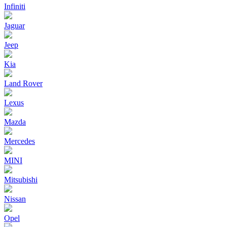
Infiniti
Jaguar
Jeep
Kia
Land Rover
Lexus
Mazda
Mercedes
MINI
Mitsubishi
Nissan
Opel