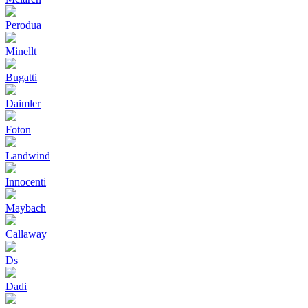
Perodua
Minellt
Bugatti
Daimler
Foton
Landwind
Innocenti
Maybach
Callaway
Ds
Dadi