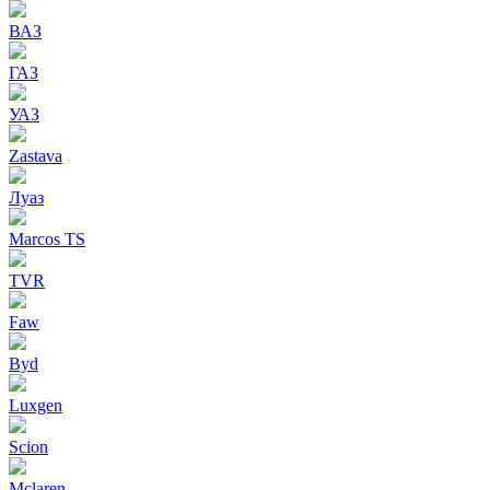
ВАЗ
ГАЗ
УАЗ
Zastava
Луаз
Marcos TS
TVR
Faw
Byd
Luxgen
Scion
Mclaren