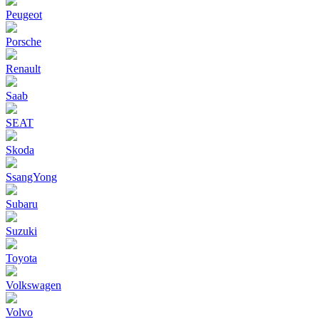
Peugeot
Porsche
Renault
Saab
SEAT
Skoda
SsangYong
Subaru
Suzuki
Toyota
Volkswagen
Volvo