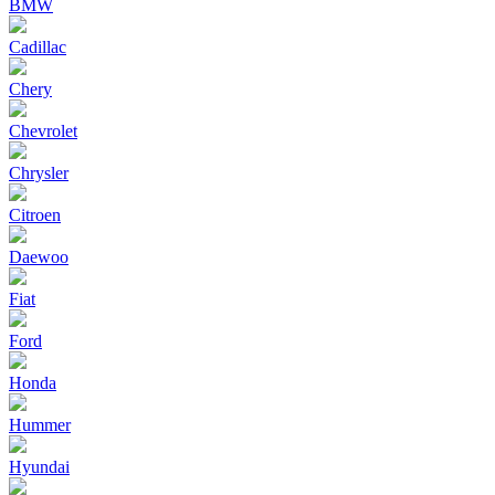
BMW
Cadillac
Chery
Chevrolet
Chrysler
Citroen
Daewoo
Fiat
Ford
Honda
Hummer
Hyundai